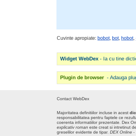
Cuvinte apropiate:
bobot
,
bot
,
hobot
,
Widget WebDex
- Ia cu tine dict
Plugin de browser
- Adauga plu
Contact WebDex
Majoritatea definitiilor incluse in acest
dic
responsabilitatea pentru faptele ce rezulta
coerenta informatiilor prezentate. Dex On
explicativ roman
este creat si intretinut de
greselilor evidente de tipar.
DEX Online
-