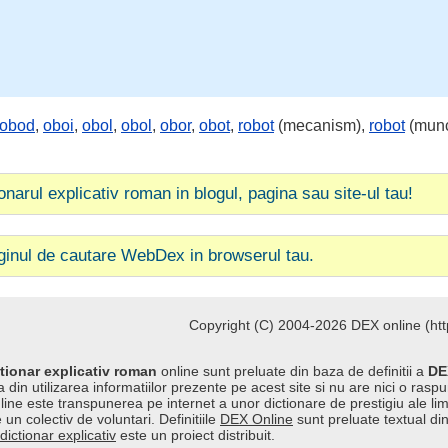
obod
,
oboi
,
obol
,
obol
,
obor
,
obot
,
robot
(mecanism),
robot
(mun
ionarul explicativ roman in blogul, pagina sau site-ul tau!
ginul de cautare WebDex in browserul tau.
Copyright (C) 2004-2026 DEX online (http
tionar explicativ roman
online sunt preluate din baza de definitii a
DE
 din utilizarea informatiilor prezente pe acest site si nu are nici o raspu
line este transpunerea pe internet a unor dictionare de prestigiu ale l
 un colectiv de voluntari. Definitiile
DEX Online
sunt preluate textual di
dictionar explicativ
este un proiect distribuit.