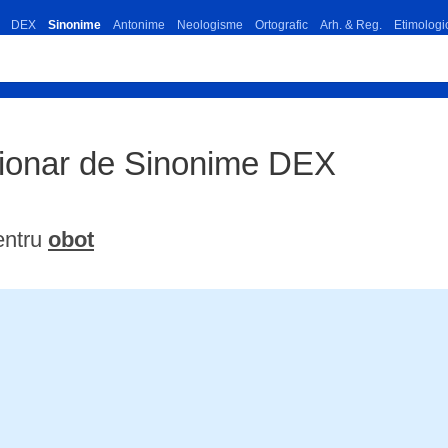
DEX
Sinonime
Antonime
Neologisme
Ortografic
Arh. & Reg.
Etimologi
tionar de Sinonime DEX
entru
obot