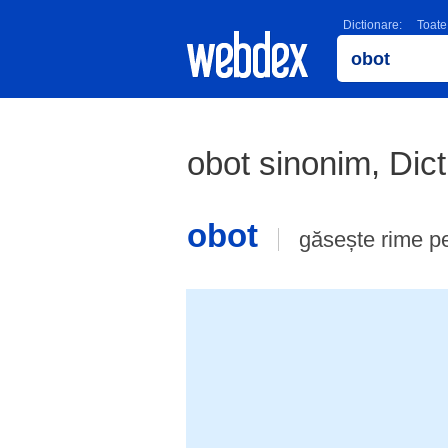
Dictionare:
Toate
obot sinonim, Dic
obot
găsește rime p