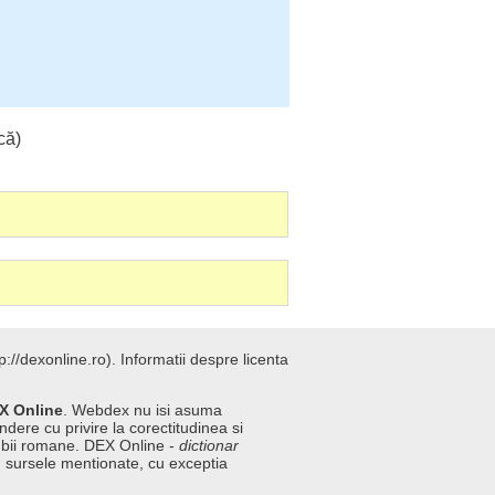
că)
://dexonline.ro).
Informatii despre licenta
X Online
. Webdex nu isi asuma
ndere cu privire la corectitudinea si
imbii romane. DEX Online -
dictionar
n sursele mentionate, cu exceptia