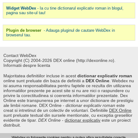
Widget WebDex
- Ia cu tine dictionarul explicativ roman in blogul,
pagina sau site-ul tau!
Plugin de browser
- Adauga pluginul de cautare WebDex in
browserul tau.
Contact WebDex
Copyright (C) 2004-2026 DEX online (http://dexonline.ro).
Informatii despre licenta
Majoritatea definitiilor incluse in acest
dictionar explicativ roman
online sunt preluate din baza de definitii a
DEX Online
. Webdex nu
isi asuma responsabilitatea pentru faptele ce rezulta din utilizarea
informatiilor prezente pe acest site si nu are nici o raspundere cu
privire la corectitudinea si coerenta informatiilor prezentate. Dex
Online este transpunerea pe internet a unor dictionare de prestigiu
ale limbii romane. DEX Online -
dictionar explicativ roman
este
creat si intretinut de un colectiv de voluntari. Definitiile
DEX Online
sunt preluate textual din sursele mentionate, cu exceptia greselilor
evidente de tipar.
DEX Online
-
dictionar explicativ
este un proiect
distribuit.
Webdex.ro foloseste cookies pentru a putea afisa rezultatele corecte.