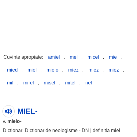
Cuvinte apropiate:
amiel
,
mel
,
micel
,
mie
,
mied
,
miel
,
mielo
,
miez
,
miez
,
miez
,
mil
,
mirel
,
mișel
,
mitel
,
riel
MIEL-
v.
mielo
-
.
Dictionar: Dictionar de neologisme - DN
|
definitia miel