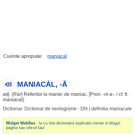
Cuvinte apropiate:
maniacal
MANIACÁL, -Ă
adj.
(
Rar
)
Referitor
la
manie
; de
maniac
. [Pron.
-
ni
-a-
. / cf. fr.
maniacal
].
Dictionar: Dictionar de neologisme - DN
|
definitia maniacale
Widget WebDex
- Ia cu tine dictionarul explicativ roman in blogul,
pagina sau site-ul tau!