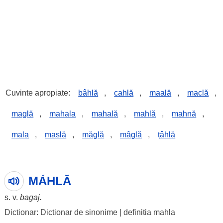
Cuvinte apropiate:
bâhlă
,
cahlă
,
maală
,
maclă
,
maglă
,
mahala
,
mahală
,
mahlă
,
mahnă
,
mala
,
maslă
,
măglă
,
mâglă
,
țâhlă
MÁHLĂ
s. v.
bagaj
.
Dictionar: Dictionar de sinonime
|
definitia mahla