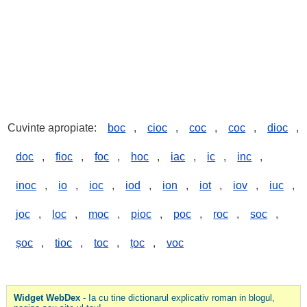
Cuvinte apropiate:
boc
,
cioc
,
coc
,
coc
,
dioc
,
doc
,
fioc
,
foc
,
hoc
,
iac
,
ic
,
inc
,
inoc
,
io
,
ioc
,
iod
,
ion
,
iot
,
iov
,
iuc
,
joc
,
loc
,
moc
,
pioc
,
poc
,
roc
,
soc
,
șoc
,
tioc
,
toc
,
țoc
,
voc
Widget WebDex
- Ia cu tine dictionarul explicativ roman in blogul,