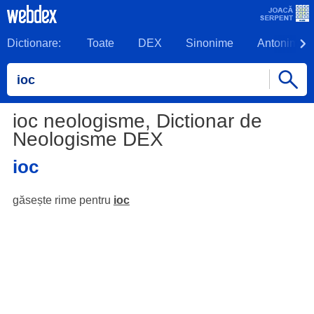
Dictionare:
Toate
DEX
Sinonime
Antonime
ioc neologisme, Dictionar de
Neologisme DEX
ioc
găsește rime pentru
ioc