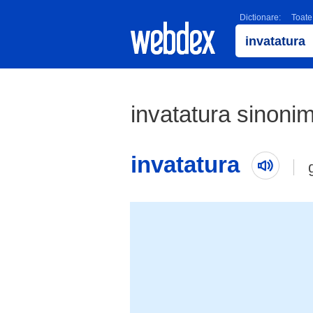
Dictionare:
Toate
invatatura sinoni
invatatura