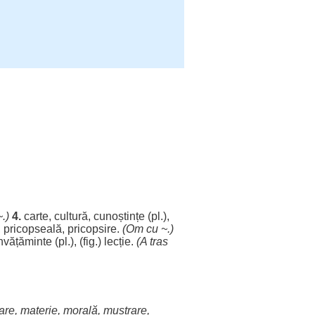
.)
4.
carte
,
cultură
,
cunoștințe
(pl.),
,
pricopseală
,
pricopsire
.
(
Om
cu ~.)
nvățăminte
(pl.), (fig.)
lecție
.
(A
tras
are
,
materie
,
morală
,
mustrare
,