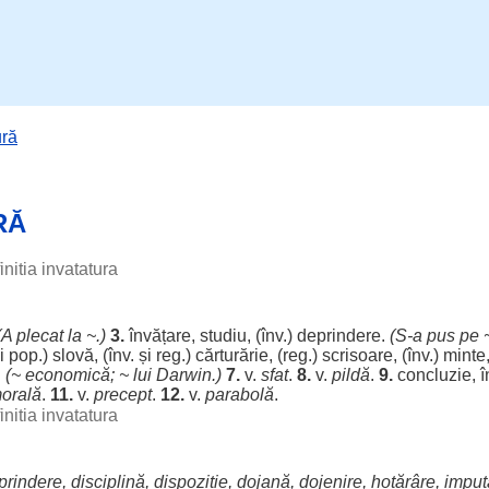
ură
RĂ
initia invatatura
(A
plecat
la ~.)
3.
învățare
,
studiu
, (înv.)
deprindere
.
(S-a
pus
pe ~
și pop.)
slovă
, (înv. și reg.)
cărturărie
, (reg.)
scrisoare
, (înv.)
minte
.
(~
economică
; ~ lui Darwin.)
7.
v.
sfat
.
8.
v.
pildă
.
9.
concluzie
,
î
orală
.
11.
v.
precept
.
12.
v.
parabolă
.
initia invatatura
prindere
,
disciplină
,
dispoziție
,
dojană
,
dojenire
,
hotărâre
,
imput