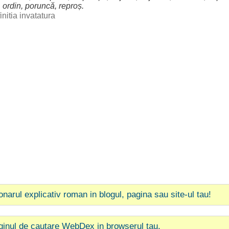
,
ordin
,
poruncă
,
reproș
.
initia invatatura
ionarul explicativ roman in blogul, pagina sau site-ul tau!
ginul de cautare WebDex in browserul tau.