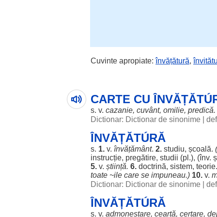
Cuvinte apropiate:
învățătură
,
învităt
CARTE CU ÎNVĂȚĂTÚ
s. v.
cazanie
,
cuvânt
,
omilie
,
predică
.
Dictionar: Dictionar de sinonime
|
def
ÎNVĂȚĂTÚRĂ
s.
1.
v.
învățământ
.
2.
studiu
,
școală
.
instrucție
,
pregătire
,
studii
(pl.), (înv. 
5.
v.
știință
.
6.
doctrină
,
sistem
,
teorie
toate ~ile care se
impuneau
.)
10.
v.
m
Dictionar: Dictionar de sinonime
|
def
ÎNVĂȚĂTÚRĂ
s. v.
admonestare
,
ceartă
,
certare
,
de