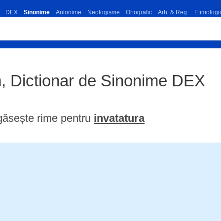
DEX
Sinonime
Antonime
Neologisme
Ortografic
Arh. & Reg.
Etimologi
m, Dictionar de Sinonime DEX
găsește rime pentru
invatatura