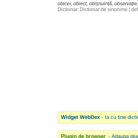
obicei
,
obiect
,
obișnuință
,
observație
Dictionar: Dictionar de sinonime
|
def
Widget WebDex
- Ia cu tine dict
Plugin de browser
- Adauga plu