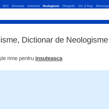
DEX
Sinonime
Antonime
Neologisme
Ortografic
Arh. & Reg.
Etimologi
gisme, Dictionar de Neologism
te rime pentru
insuteasca