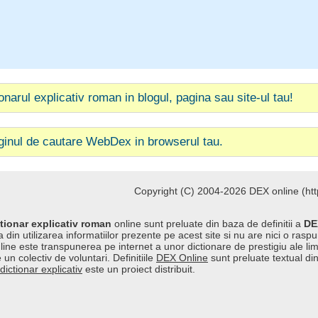
ionarul explicativ roman in blogul, pagina sau site-ul tau!
ginul de cautare WebDex in browserul tau.
Copyright (C) 2004-2026 DEX online (http
tionar explicativ roman
online sunt preluate din baza de definitii a
DE
 din utilizarea informatiilor prezente pe acest site si nu are nici o raspu
line este transpunerea pe internet a unor dictionare de prestigiu ale l
 un colectiv de voluntari. Definitiile
DEX Online
sunt preluate textual di
dictionar explicativ
este un proiect distribuit.