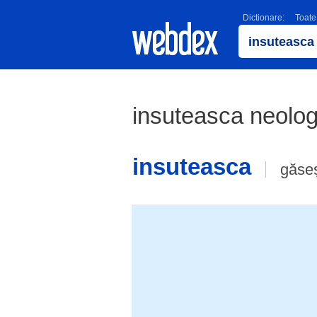
Dictionare:
Toate
insuteasca neolo
insuteasca
găseș