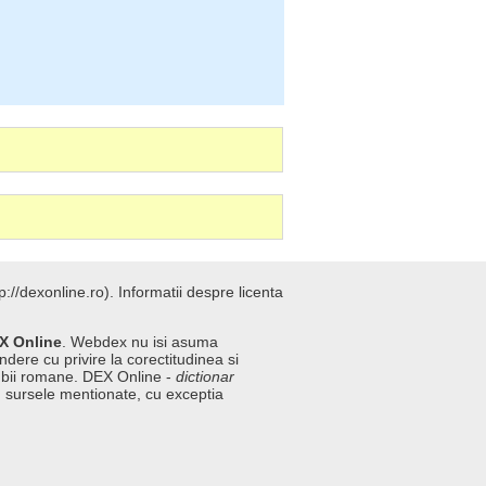
://dexonline.ro).
Informatii despre licenta
X Online
. Webdex nu isi asuma
ndere cu privire la corectitudinea si
imbii romane. DEX Online -
dictionar
n sursele mentionate, cu exceptia