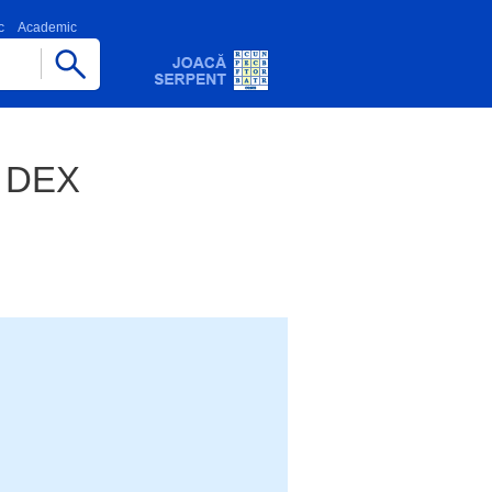
c
Academic
e DEX