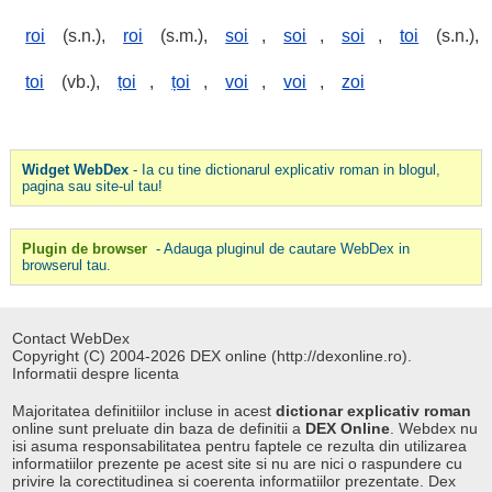
roi
(s.n.),
roi
(s.m.),
soi
,
soi
,
soi
,
toi
(s.n.),
toi
(vb.),
țoi
,
țoi
,
voi
,
voi
,
zoi
Widget WebDex
- Ia cu tine dictionarul explicativ roman in blogul,
pagina sau site-ul tau!
Plugin de browser
- Adauga pluginul de cautare WebDex in
browserul tau.
Contact WebDex
Copyright (C) 2004-2026 DEX online (http://dexonline.ro).
Informatii despre licenta
Majoritatea definitiilor incluse in acest
dictionar explicativ roman
online sunt preluate din baza de definitii a
DEX Online
. Webdex nu
isi asuma responsabilitatea pentru faptele ce rezulta din utilizarea
informatiilor prezente pe acest site si nu are nici o raspundere cu
privire la corectitudinea si coerenta informatiilor prezentate. Dex