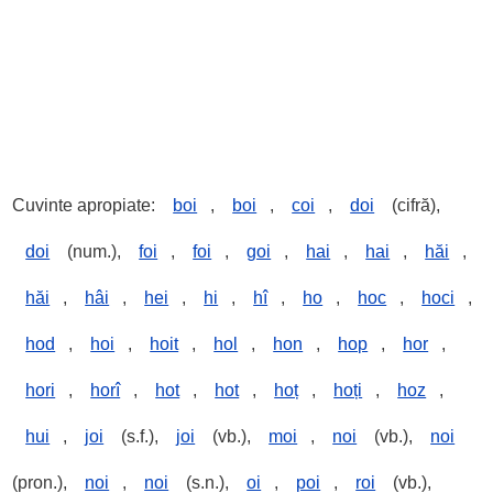
Cuvinte apropiate:
boi
,
boi
,
coi
,
doi
(cifră),
doi
(num.),
foi
,
foi
,
goi
,
hai
,
hai
,
hăi
,
hăi
,
hâi
,
hei
,
hi
,
hî
,
ho
,
hoc
,
hoci
,
hod
,
hoi
,
hoit
,
hol
,
hon
,
hop
,
hor
,
hori
,
horî
,
hot
,
hot
,
hoț
,
hoți
,
hoz
,
hui
,
joi
(s.f.),
joi
(vb.),
moi
,
noi
(vb.),
noi
(pron.),
noi
,
noi
(s.n.),
oi
,
poi
,
roi
(vb.),