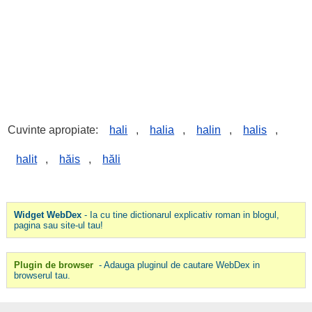
Cuvinte apropiate:
hali
,
halia
,
halin
,
halis
,
halit
,
hăis
,
hăli
Widget WebDex
- Ia cu tine dictionarul explicativ roman in blogul,
pagina sau site-ul tau!
Plugin de browser
- Adauga pluginul de cautare WebDex in
browserul tau.