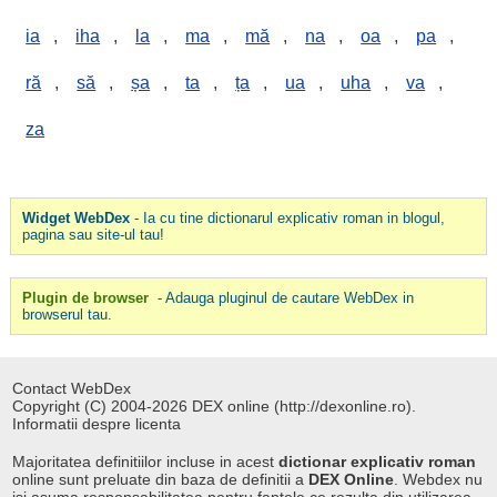
ia
,
iha
,
la
,
ma
,
mă
,
na
,
oa
,
pa
,
ră
,
să
,
șa
,
ta
,
ța
,
ua
,
uha
,
va
,
za
Widget WebDex
- Ia cu tine dictionarul explicativ roman in blogul,
pagina sau site-ul tau!
Plugin de browser
- Adauga pluginul de cautare WebDex in
browserul tau.
Contact WebDex
Copyright (C) 2004-2026 DEX online (http://dexonline.ro).
Informatii despre licenta
Majoritatea definitiilor incluse in acest
dictionar explicativ roman
online sunt preluate din baza de definitii a
DEX Online
. Webdex nu