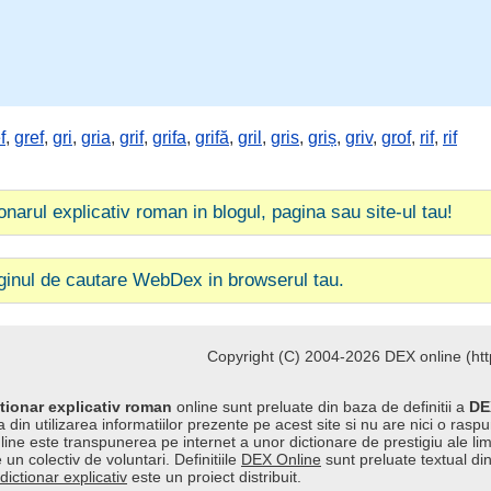
f
,
gref
,
gri
,
gria
,
grif
,
grifa
,
grifă
,
gril
,
gris
,
griș
,
griv
,
grof
,
rif
,
rif
ionarul explicativ roman in blogul, pagina sau site-ul tau!
ginul de cautare WebDex in browserul tau.
Copyright (C) 2004-2026 DEX online (http
tionar explicativ roman
online sunt preluate din baza de definitii a
DE
 din utilizarea informatiilor prezente pe acest site si nu are nici o raspu
line este transpunerea pe internet a unor dictionare de prestigiu ale l
 un colectiv de voluntari. Definitiile
DEX Online
sunt preluate textual di
dictionar explicativ
este un proiect distribuit.