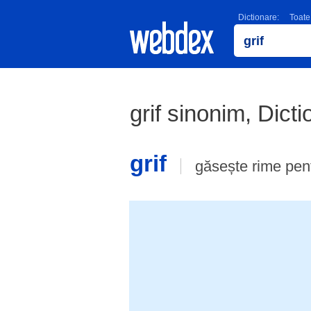
Dictionare:
Toate
grif sinonim, Dic
grif
găsește rime pen