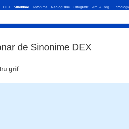
DEX
Sinonime
Antonime
Neologisme
Ortografic
Arh. & Reg.
Etimologi
tionar de Sinonime DEX
tru
grif