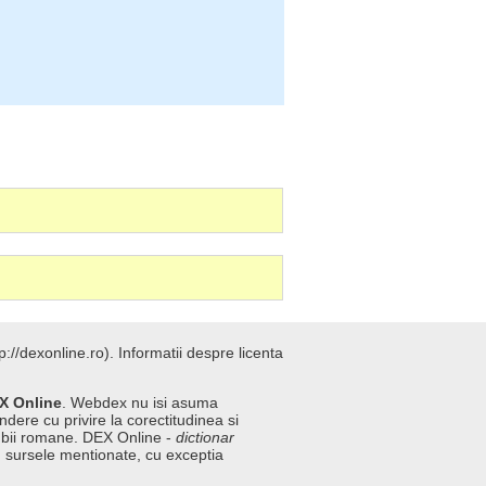
://dexonline.ro).
Informatii despre licenta
X Online
. Webdex nu isi asuma
ndere cu privire la corectitudinea si
imbii romane. DEX Online -
dictionar
n sursele mentionate, cu exceptia