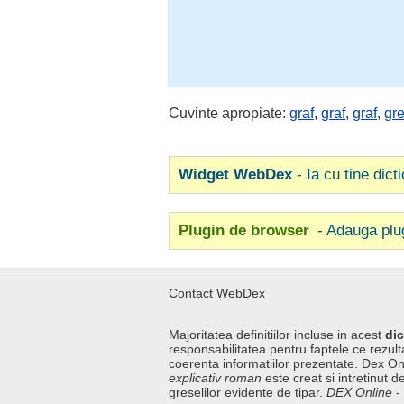
Cuvinte apropiate:
graf
,
graf
,
graf
,
gre
Widget WebDex
- Ia cu tine dict
Plugin de browser
- Adauga plu
Contact WebDex
Majoritatea definitiilor incluse in acest
dic
responsabilitatea pentru faptele ce rezulta
coerenta informatiilor prezentate. Dex On
explicativ roman
este creat si intretinut de
greselilor evidente de tipar.
DEX Online
-