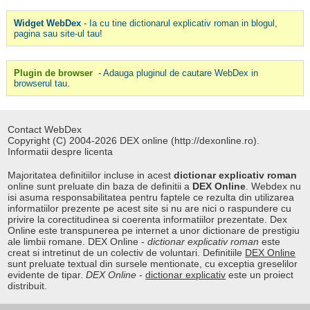
Widget WebDex
- Ia cu tine dictionarul explicativ roman in blogul,
pagina sau site-ul tau!
Plugin de browser
- Adauga pluginul de cautare WebDex in
browserul tau.
Contact WebDex
Copyright (C) 2004-2026 DEX online (http://dexonline.ro).
Informatii despre licenta
Majoritatea definitiilor incluse in acest
dictionar explicativ roman
online sunt preluate din baza de definitii a
DEX Online
. Webdex nu
isi asuma responsabilitatea pentru faptele ce rezulta din utilizarea
informatiilor prezente pe acest site si nu are nici o raspundere cu
privire la corectitudinea si coerenta informatiilor prezentate. Dex
Online este transpunerea pe internet a unor dictionare de prestigiu
ale limbii romane. DEX Online -
dictionar explicativ roman
este
creat si intretinut de un colectiv de voluntari. Definitiile
DEX Online
sunt preluate textual din sursele mentionate, cu exceptia greselilor
evidente de tipar.
DEX Online
-
dictionar explicativ
este un proiect
distribuit.