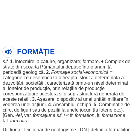
FORMÁȚIE
s.f.
1.
Întocmire, alcătuire,
organizare
;
formare
. ♦
Complex
de
strate
din scoarța Pământului
depuse
într-o anumită
perioadă
geologică
.
2.
Formație
social
-
economică
=
categorie
ce
desemnează
o treaptă
istorică
determinată
a
dezvoltării
societății
,
caracterizată
printr-un
nivel
determinat
al
forțelor
de
producție
, prin
relațiile
de
producție
corespunzătoare
acestora și o
suprastructură
generată
de
aceste
relații
.
3.
Așezare,
dispozitiv
al unei
unități
militare
în
vederea unei
acțiuni
.
4.
Ansamblu
,
echipă
.
5.
Combinație
de
cifre
, de
figuri
sau de
poziții
la unele jocuri (la
loterie
etc.).
[
Gen
.
-iei
, var.
formațiune
s.f. / < fr.
formation
, it.
formazione
,
lat.
formatio
].
Dictionar: Dictionar de neologisme - DN
|
definitia formatiilor