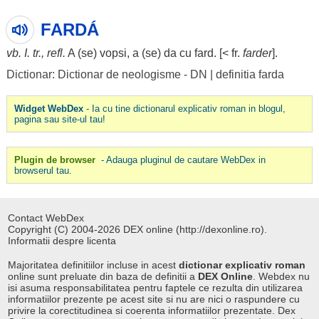
FARDÁ
vb. I. tr., refl.
A (se) vopsi, a (se) da cu
fard
. [< fr.
farder
].
Dictionar: Dictionar de neologisme - DN
|
definitia farda
Widget WebDex
- Ia cu tine dictionarul explicativ roman in blogul,
pagina sau site-ul tau!
Plugin de browser
- Adauga pluginul de cautare WebDex in
browserul tau.
Contact WebDex
Copyright (C) 2004-2026 DEX online (http://dexonline.ro).
Informatii despre licenta
Majoritatea definitiilor incluse in acest
dictionar explicativ roman
online sunt preluate din baza de definitii a
DEX Online
. Webdex nu
isi asuma responsabilitatea pentru faptele ce rezulta din utilizarea
informatiilor prezente pe acest site si nu are nici o raspundere cu
privire la corectitudinea si coerenta informatiilor prezentate. Dex