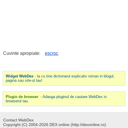
Cuvinte apropiate:
escroc
Widget WebDex
- Ia cu tine dictionarul explicativ roman in blogul,
pagina sau site-ul tau!
Plugin de browser
- Adauga pluginul de cautare WebDex in
browserul tau.
Contact WebDex
Copyright (C) 2004-2026 DEX online (http://dexonline.ro).