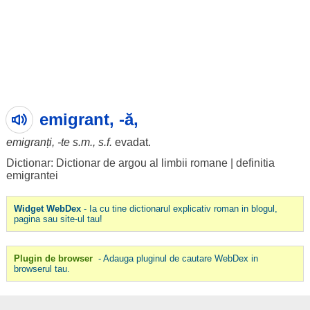
emigrant, -ă,
emigranți
, -te s.m., s.f.
evadat
.
Dictionar: Dictionar de argou al limbii romane
|
definitia
emigrantei
Widget WebDex
- Ia cu tine dictionarul explicativ roman in blogul,
pagina sau site-ul tau!
Plugin de browser
- Adauga pluginul de cautare WebDex in
browserul tau.