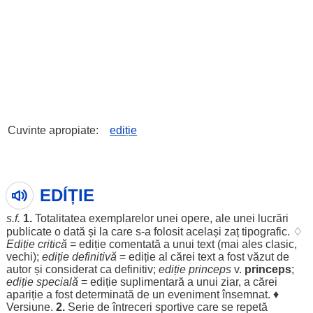
Cuvinte apropiate:
ediție
EDÍȚIE
s.f.
1.
Totalitatea
exemplarelor
unei
opere
,
ale
unei lucrări
publicate o dată și la care s-a folosit același zaț tipografic. ♢
Ediție
critică
= ediție
comentată
a unui
text
(mai ales
clasic
,
vechi);
ediție
definitivă
= ediție al cărei
text
a fost văzut de
autor
și
considerat
ca
definitiv
;
ediție
princeps
v.
princeps
;
ediție
specială
= ediție
suplimentară
a unui ziar, a cărei
apariție
a fost
determinată
de un
eveniment
însemnat. ♦
Versiune
.
2.
Serie
de întreceri
sportive
care se
repetă