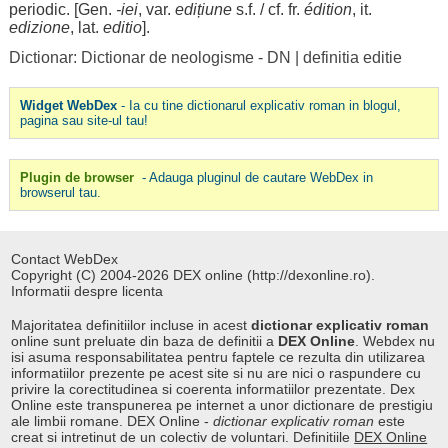
periodic
. [
Gen
.
-iei
, var.
edițiune
s.f. / cf. fr.
édition
, it.
edizione
, lat.
editio
].
Dictionar: Dictionar de neologisme - DN
|
definitia editie
Widget WebDex
- Ia cu tine dictionarul explicativ roman in blogul,
pagina sau site-ul tau!
Plugin de browser
- Adauga pluginul de cautare WebDex in
browserul tau.
Contact WebDex
Copyright (C) 2004-2026 DEX online (http://dexonline.ro).
Informatii despre licenta
Majoritatea definitiilor incluse in acest
dictionar explicativ roman
online sunt preluate din baza de definitii a
DEX Online
. Webdex nu
isi asuma responsabilitatea pentru faptele ce rezulta din utilizarea
informatiilor prezente pe acest site si nu are nici o raspundere cu
privire la corectitudinea si coerenta informatiilor prezentate. Dex
Online este transpunerea pe internet a unor dictionare de prestigiu
ale limbii romane. DEX Online -
dictionar explicativ roman
este
creat si intretinut de un colectiv de voluntari. Definitiile
DEX Online