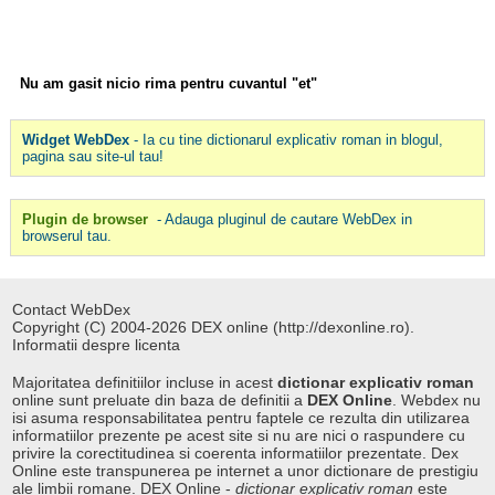
Nu am gasit nicio rima pentru cuvantul "et"
Widget WebDex
- Ia cu tine dictionarul explicativ roman in blogul,
pagina sau site-ul tau!
Plugin de browser
- Adauga pluginul de cautare WebDex in
browserul tau.
Contact WebDex
Copyright (C) 2004-2026 DEX online (http://dexonline.ro).
Informatii despre licenta
Majoritatea definitiilor incluse in acest
dictionar explicativ roman
online sunt preluate din baza de definitii a
DEX Online
. Webdex nu
isi asuma responsabilitatea pentru faptele ce rezulta din utilizarea
informatiilor prezente pe acest site si nu are nici o raspundere cu
privire la corectitudinea si coerenta informatiilor prezentate. Dex
Online este transpunerea pe internet a unor dictionare de prestigiu
ale limbii romane. DEX Online -
dictionar explicativ roman
este