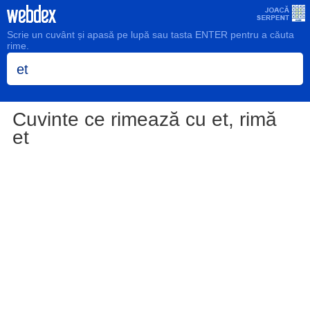
Scrie un cuvânt și apasă pe lupă sau tasta ENTER pentru a căuta
rime.
Cuvinte ce rimează cu et, rimă
et