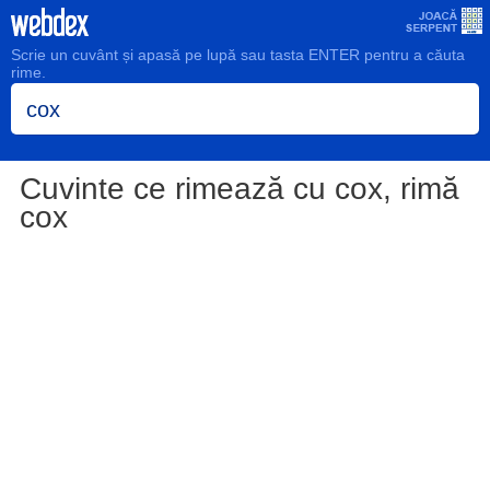
Scrie un cuvânt și apasă pe lupă sau tasta ENTER pentru a căuta
rime.
Cuvinte ce rimează cu cox, rimă
cox