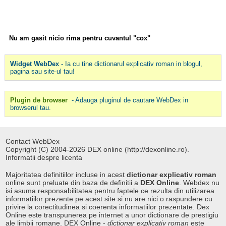
Nu am gasit nicio rima pentru cuvantul "cox"
Widget WebDex
- Ia cu tine dictionarul explicativ roman in blogul,
pagina sau site-ul tau!
Plugin de browser
- Adauga pluginul de cautare WebDex in
browserul tau.
Contact WebDex
Copyright (C) 2004-2026 DEX online (http://dexonline.ro).
Informatii despre licenta
Majoritatea definitiilor incluse in acest
dictionar explicativ roman
online sunt preluate din baza de definitii a
DEX Online
. Webdex nu
isi asuma responsabilitatea pentru faptele ce rezulta din utilizarea
informatiilor prezente pe acest site si nu are nici o raspundere cu
privire la corectitudinea si coerenta informatiilor prezentate. Dex
Online este transpunerea pe internet a unor dictionare de prestigiu
ale limbii romane. DEX Online -
dictionar explicativ roman
este