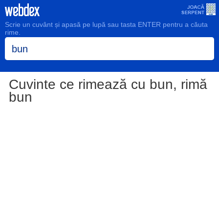
Scrie un cuvânt și apasă pe lupă sau tasta ENTER pentru a căuta
rime.
Cuvinte ce rimează cu bun, rimă
bun