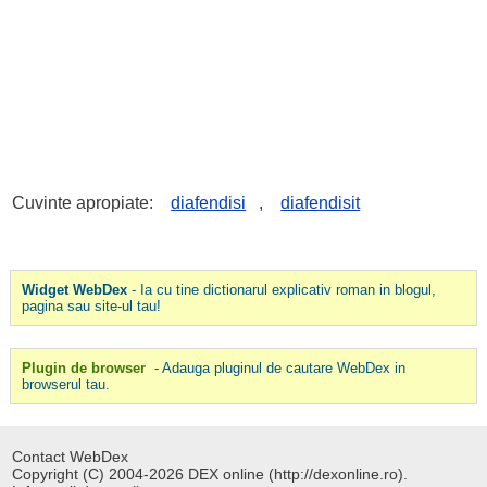
Cuvinte apropiate:
diafendisi
,
diafendisit
Widget WebDex
- Ia cu tine dictionarul explicativ roman in blogul,
pagina sau site-ul tau!
Plugin de browser
- Adauga pluginul de cautare WebDex in
browserul tau.
Contact WebDex
Copyright (C) 2004-2026 DEX online (http://dexonline.ro).