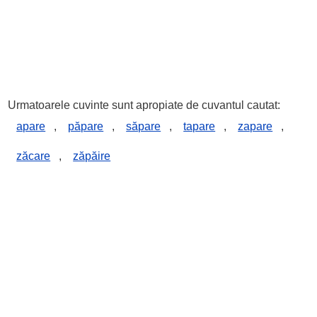
Urmatoarele cuvinte sunt apropiate de cuvantul cautat:
apare
,
păpare
,
săpare
,
tapare
,
zapare
,
zăcare
,
zăpăire