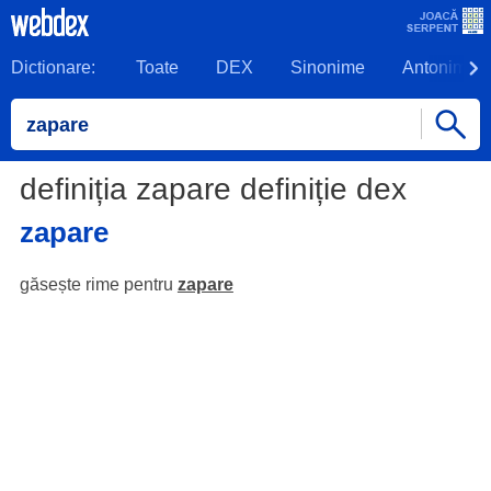
Dictionare:
Toate
DEX
Sinonime
Antonime
definiția zapare definiție dex
zapare
găsește rime pentru
zapare