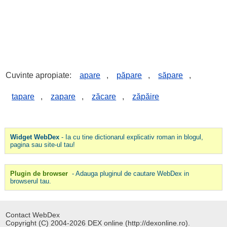
Cuvinte apropiate:
apare
,
păpare
,
săpare
,
tapare
,
zapare
,
zăcare
,
zăpăire
Widget WebDex
- Ia cu tine dictionarul explicativ roman in blogul,
pagina sau site-ul tau!
Plugin de browser
- Adauga pluginul de cautare WebDex in
browserul tau.
Contact WebDex
Copyright (C) 2004-2026 DEX online (http://dexonline.ro).