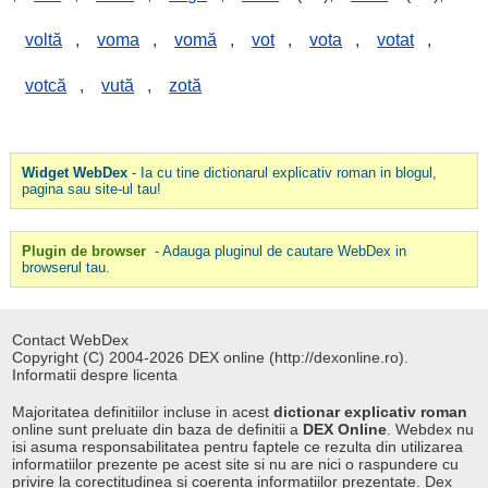
voltă
,
voma
,
vomă
,
vot
,
vota
,
votat
,
votcă
,
vută
,
zotă
Widget WebDex
- Ia cu tine dictionarul explicativ roman in blogul,
pagina sau site-ul tau!
Plugin de browser
- Adauga pluginul de cautare WebDex in
browserul tau.
Contact WebDex
Copyright (C) 2004-2026 DEX online (http://dexonline.ro).
Informatii despre licenta
Majoritatea definitiilor incluse in acest
dictionar explicativ roman
online sunt preluate din baza de definitii a
DEX Online
. Webdex nu
isi asuma responsabilitatea pentru faptele ce rezulta din utilizarea
informatiilor prezente pe acest site si nu are nici o raspundere cu
privire la corectitudinea si coerenta informatiilor prezentate. Dex