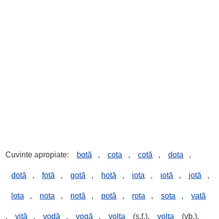
Cuvinte apropiate:
botă
,
cota
,
cotă
,
dota
,
dotă
,
fotă
,
gotă
,
hotă
,
iota
,
iotă
,
jotă
,
lota
,
nota
,
notă
,
potă
,
rota
,
sota
,
vată
,
vită
,
vodă
,
vogă
,
volta
(s.f.),
volta
(vb.),