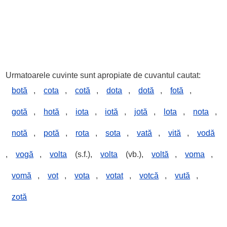
Urmatoarele cuvinte sunt apropiate de cuvantul cautat:
botă
,
cota
,
cotă
,
dota
,
dotă
,
fotă
,
gotă
,
hotă
,
iota
,
iotă
,
jotă
,
lota
,
nota
,
notă
,
potă
,
rota
,
sota
,
vată
,
vită
,
vodă
,
vogă
,
volta
(s.f.),
volta
(vb.),
voltă
,
voma
,
vomă
,
vot
,
vota
,
votat
,
votcă
,
vută
,
zotă