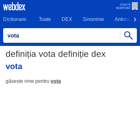
Dictionare:
Toate
DEX
Sinonime
Antonime
definiția vota definiție dex
vota
găsește rime pentru
vota