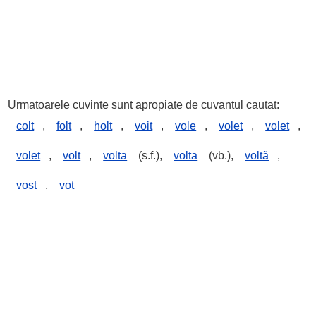
Urmatoarele cuvinte sunt apropiate de cuvantul cautat:
colt
,
folt
,
holt
,
voit
,
vole
,
volet
,
volet
,
volet
,
volt
,
volta
(s.f.),
volta
(vb.),
voltă
,
vost
,
vot