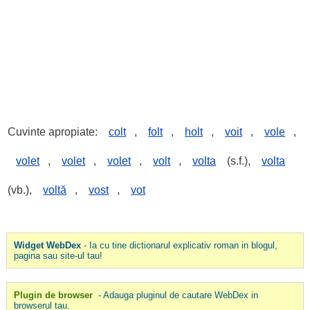
Cuvinte apropiate:
colt
,
folt
,
holt
,
voit
,
vole
,
volet
,
volet
,
volet
,
volt
,
volta
(s.f.),
volta
(vb.),
voltă
,
vost
,
vot
Widget WebDex
- Ia cu tine dictionarul explicativ roman in blogul,
pagina sau site-ul tau!
Plugin de browser
- Adauga pluginul de cautare WebDex in
browserul tau.