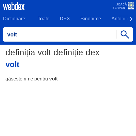
Dictionare:
Toate
DEX
Sinonime
Antonime
definiția volt definiție dex
volt
găsește rime pentru
volt