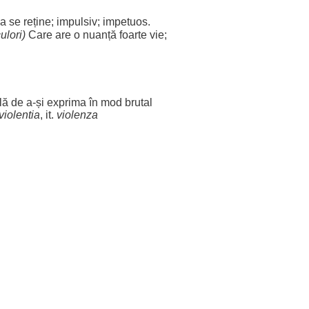
a se
reține
;
impulsiv
;
impetuos
.
ulori
)
Care are o
nuanță
foarte
vie
;
lă
de a-și
exprima
în
mod
brutal
violentia
, it.
violenza