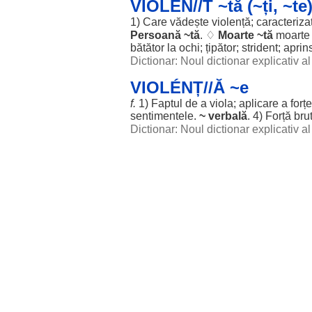
VIOLÉN//T ~tă (~ți, ~te
1) Care
vădește
violență;
caracteriza
Persoană
~
tă
. ♢
Moarte
~
tă
moarte
bătător
la
ochi
;
țipător
;
strident
;
aprin
Dictionar: Noul dictionar explicativ 
VIOLÉNȚ//Ă ~e
f.
1)
Faptul
de a
viola
;
aplicare
a
forțe
sentimentele
.
~
verbală
. 4)
Forță
bru
Dictionar: Noul dictionar explicativ 