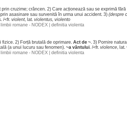
)
t
prin
cruzime
;
crâncen
. 2) Care
acționează
sau se
exprimă
fără
prin
asasinare
sau survenită în
urma
unui
accident
. 3)
(
despre
c
s
. /<fr.
violent
, lat.
violentus, violento
al limbii romane - NODEX
|
definitia violenta
i
fizice
. 2)
Forță
brutală
de
oprimare
.
Act
de ~
. 3)
Pornire
natura
tală
(a unui lucuru sau
fenomen
).
~a
vântului
. /<fr.
violence
, lat.
al limbii romane - NODEX
|
definitia violenta