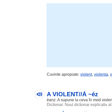
Cuvinte apropiate:
violent
,
violenta
,
v
A VIOLENT//Á ~éz
tranz
. A
supune
la ceva în
mod
violen
Dictionar: Noul dictionar explicativ 