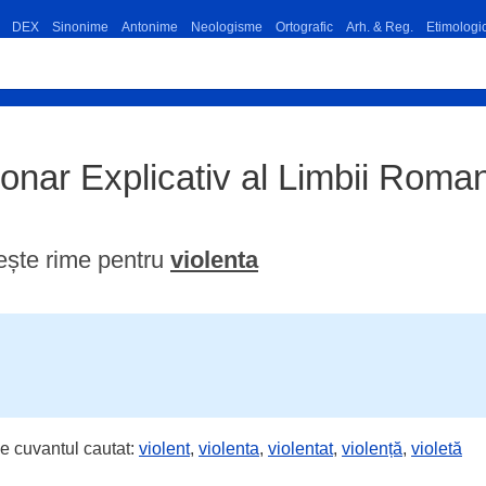
DEX
Sinonime
Antonime
Neologisme
Ortografic
Arh. & Reg.
Etimologi
tionar Explicativ al Limbii Rom
ește rime pentru
violenta
e cuvantul cautat:
violent
,
violenta
,
violentat
,
violență
,
violetă