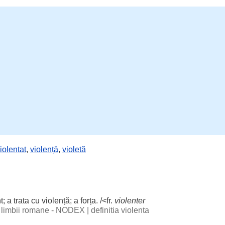
iolentat
,
violență
,
violetă
t
; a
trata
cu violență; a
forța
. /<fr.
violenter
al limbii romane - NODEX
|
definitia violenta