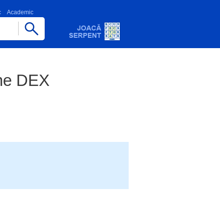
c
Academic
ane DEX