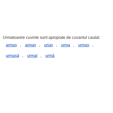
Urmatoarele cuvinte sunt apropiate de cuvantul cautat:
armaș
,
armaș
,
uriaș
,
urma
,
urmaș
,
urmașă
,
urmat
,
urmă