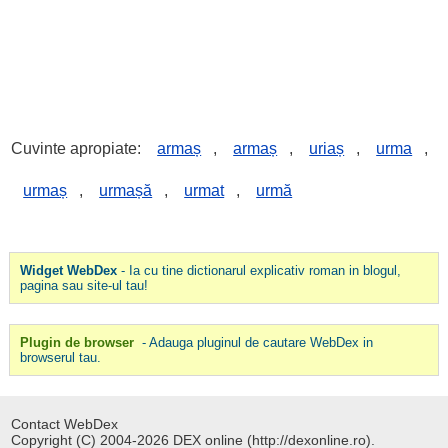
Cuvinte apropiate:
armaș
,
armaș
,
uriaș
,
urma
,
urmaș
,
urmașă
,
urmat
,
urmă
Widget WebDex
- Ia cu tine dictionarul explicativ roman in blogul,
pagina sau site-ul tau!
Plugin de browser
- Adauga pluginul de cautare WebDex in
browserul tau.
Contact WebDex
Copyright (C) 2004-2026 DEX online (http://dexonline.ro).