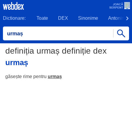
Dictionare:
Toate
DEX
Sinonime
Antonime
definiția urmaș definiție dex
urmaș
găsește rime pentru
urmaș