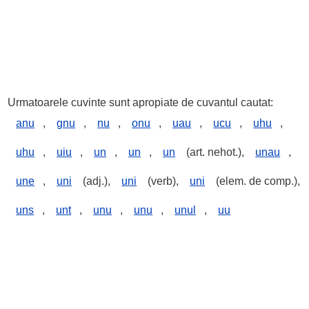
Urmatoarele cuvinte sunt apropiate de cuvantul cautat:
anu
,
gnu
,
nu
,
onu
,
uau
,
ucu
,
uhu
,
uhu
,
uiu
,
un
,
un
,
un
(art. nehot.),
unau
,
une
,
uni
(adj.),
uni
(verb),
uni
(elem. de comp.),
uns
,
unt
,
unu
,
unu
,
unul
,
uu