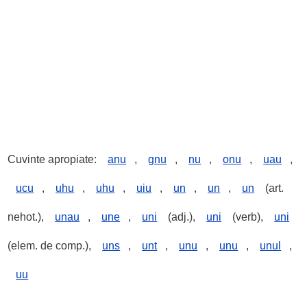
Cuvinte apropiate:
anu
,
gnu
,
nu
,
onu
,
uau
,
ucu
,
uhu
,
uhu
,
uiu
,
un
,
un
,
un
(art.
nehot.),
unau
,
une
,
uni
(adj.),
uni
(verb),
uni
(elem. de comp.),
uns
,
unt
,
unu
,
unu
,
unul
,
uu