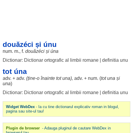
douăzéci și únu
num. m., f.
douăzéci
și
úna
Dictionar: Dictionar ortografic al limbii romane
|
definitia unu
tot úna
adv. + adv.
(ține-o
înainte
tot
una
),
adv. + num. (
tot
una
și
una
)
Dictionar: Dictionar ortografic al limbii romane
|
definitia unu
Widget WebDex
- Ia cu tine dictionarul explicativ roman in blogul,
pagina sau site-ul tau!
Plugin de browser
- Adauga pluginul de cautare WebDex in
browserul tau.