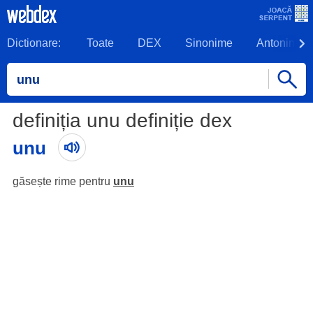
Dictionare:
Toate
DEX
Sinonime
Antonime
definiția unu definiție dex
unu
găsește rime pentru
unu