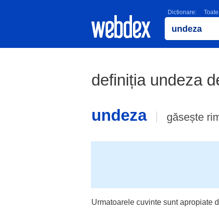
Dictionare:
Toate
definiția undeza de
undeza
găsește ri
Urmatoarele cuvinte sunt apropiate d