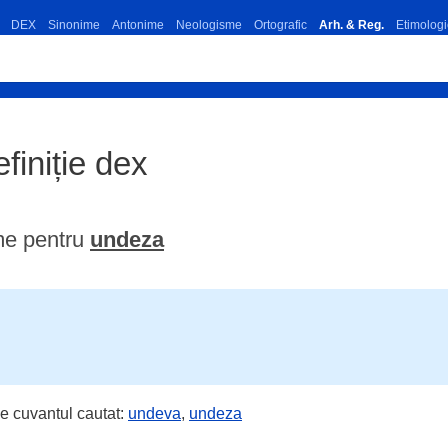
DEX
Sinonime
Antonime
Neologisme
Ortografic
Arh. & Reg.
Etimologi
finiție dex
me pentru
undeza
e cuvantul cautat:
undeva
,
undeza