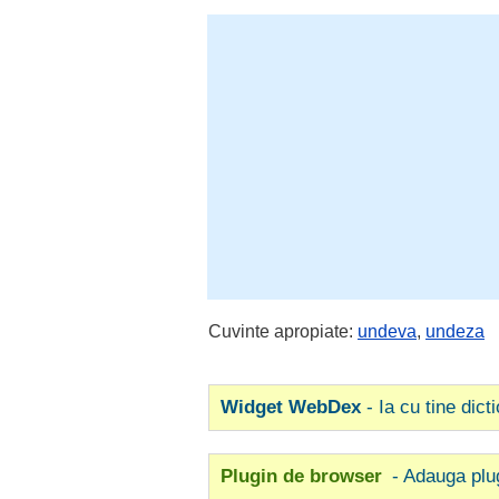
Cuvinte apropiate:
undeva
,
undeza
Widget WebDex
- Ia cu tine dict
Plugin de browser
- Adauga plu