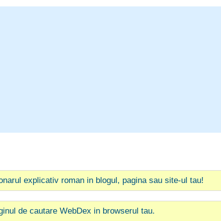
ionarul explicativ roman in blogul, pagina sau site-ul tau!
ginul de cautare WebDex in browserul tau.