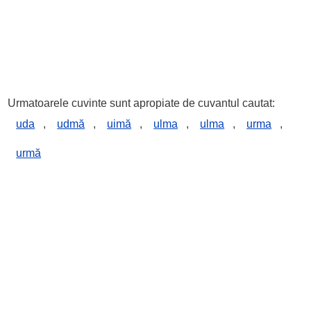
Urmatoarele cuvinte sunt apropiate de cuvantul cautat:
uda
,
udmă
,
uimă
,
ulma
,
ulma
,
urma
,
urmă