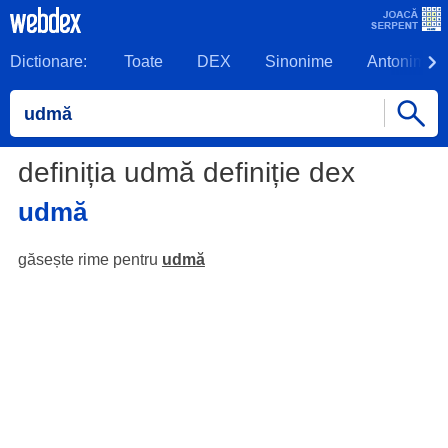
Dictionare:
Toate
DEX
Sinonime
Antonime
definiția udmă definiție dex
udmă
găsește rime pentru
udmă