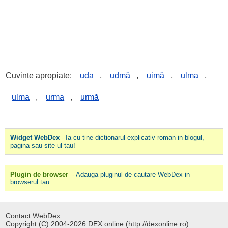
Cuvinte apropiate:
uda
,
udmă
,
uimă
,
ulma
,
ulma
,
urma
,
urmă
Widget WebDex
- Ia cu tine dictionarul explicativ roman in blogul,
pagina sau site-ul tau!
Plugin de browser
- Adauga pluginul de cautare WebDex in
browserul tau.
Contact WebDex
Copyright (C) 2004-2026 DEX online (http://dexonline.ro).