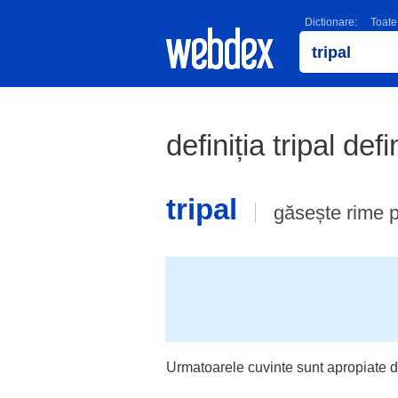
Dictionare:
Toate
definiția tripal defi
tripal
găsește rime 
Urmatoarele cuvinte sunt apropiate d