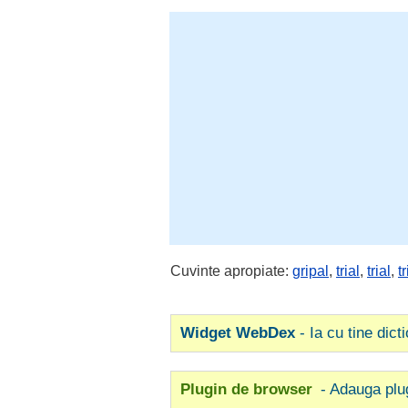
Cuvinte apropiate:
gripal
,
trial
,
trial
,
t
Widget WebDex
- Ia cu tine dict
Plugin de browser
- Adauga plu