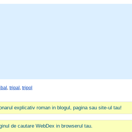
ribal
,
tripal
,
tripol
ionarul explicativ roman in blogul, pagina sau site-ul tau!
ginul de cautare WebDex in browserul tau.