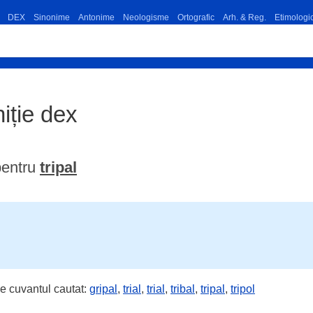
DEX
Sinonime
Antonime
Neologisme
Ortografic
Arh. & Reg.
Etimologi
niție dex
pentru
tripal
e cuvantul cautat:
gripal
,
trial
,
trial
,
tribal
,
tripal
,
tripol