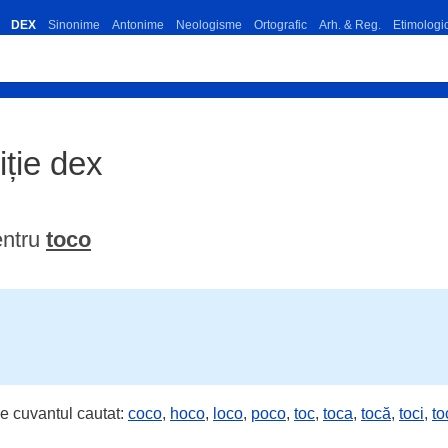
DEX
Sinonime
Antonime
Neologisme
Ortografic
Arh. & Reg.
Etimologi
iție dex
entru
toco
e cuvantul cautat:
coco
,
hoco
,
loco
,
poco
,
toc
,
toca
,
tocă
,
toci
,
to