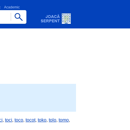
c
Academic
ci
,
toci
,
toco
,
tocot
,
toko
,
tolo
,
tomo
,