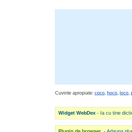
Cuvinte apropiate:
coco
,
hoco
,
loco
,
Widget WebDex
- Ia cu tine dict
Plugin de browser
- Adauga plu