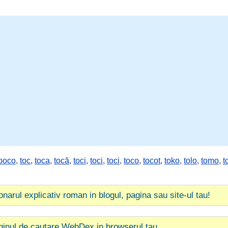
poco
,
toc
,
toca
,
tocă
,
toci
,
toci
,
toci
,
toco
,
tocot
,
toko
,
tolo
,
tomo
,
t
ionarul explicativ roman in blogul, pagina sau site-ul tau!
ginul de cautare WebDex in browserul tau.