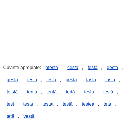
Cuvinte apropiate:
atesta
,
cesta
,
festă
,
gesta
,
gestă
,
iesta
,
lesta
,
pestă
,
tasta
,
tastă
,
teistă
,
tenta
,
tentă
,
tertă
,
tesla
,
teslă
,
test
,
testa
,
testat
,
testă
,
testea
,
teta
,
tetă
,
vestă