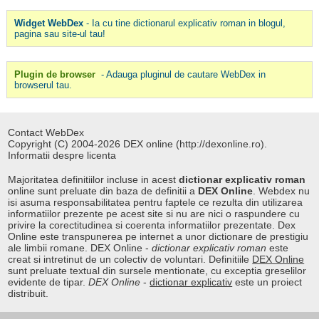
Widget WebDex
- Ia cu tine dictionarul explicativ roman in blogul,
pagina sau site-ul tau!
Plugin de browser
- Adauga pluginul de cautare WebDex in
browserul tau.
Contact WebDex
Copyright (C) 2004-2026 DEX online (http://dexonline.ro).
Informatii despre licenta
Majoritatea definitiilor incluse in acest
dictionar explicativ roman
online sunt preluate din baza de definitii a
DEX Online
. Webdex nu
isi asuma responsabilitatea pentru faptele ce rezulta din utilizarea
informatiilor prezente pe acest site si nu are nici o raspundere cu
privire la corectitudinea si coerenta informatiilor prezentate. Dex
Online este transpunerea pe internet a unor dictionare de prestigiu
ale limbii romane. DEX Online -
dictionar explicativ roman
este
creat si intretinut de un colectiv de voluntari. Definitiile
DEX Online
sunt preluate textual din sursele mentionate, cu exceptia greselilor
evidente de tipar.
DEX Online
-
dictionar explicativ
este un proiect
distribuit.