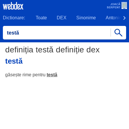
Dictionare:
Toate
DEX
Sinonime
Antonime
definiția testă definiție dex
testă
găsește rime pentru
testă