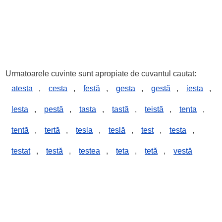
Urmatoarele cuvinte sunt apropiate de cuvantul cautat:
atesta
,
cesta
,
festă
,
gesta
,
gestă
,
iesta
,
lesta
,
pestă
,
tasta
,
tastă
,
teistă
,
tenta
,
tentă
,
tertă
,
tesla
,
teslă
,
test
,
testa
,
testat
,
testă
,
testea
,
teta
,
tetă
,
vestă