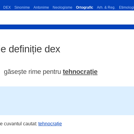
DEX
Sinonime
Antonime
Neologisme
Ortografic
Arh. & Reg.
Etimolog
ie definiție dex
găsește rime pentru
tehnocrație
e cuvantul cautat:
tehnocrație