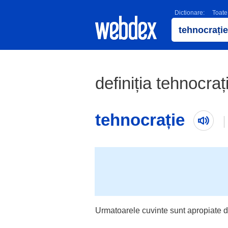
Dictionare:
Toate
definiția tehnocraț
tehnocrație
Urmatoarele cuvinte sunt apropiate d