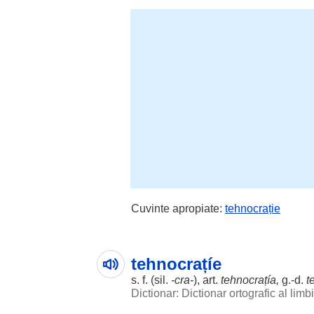
Cuvinte apropiate:
tehnocrație
tehnocrațíe
s. f. (
sil
.
-cra-
), art.
tehnocrațía
,
g.-d.
t
Dictionar: Dictionar ortografic al lim