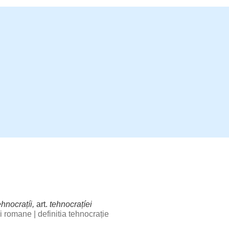
ehnocrațíi
,
art.
tehnocrațíei
bii romane
|
definitia tehnocrație