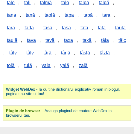
tale
,
tali
,
talmă
,
talo
,
talpa
,
talpă
,
tana
,
tană
,
taolă
,
tapa
,
tapă
,
tara
,
tară
,
tarla
,
tasa
,
tasă
,
tată
,
tață
,
taulă
,
taulă
,
tava
,
tavă
,
taxa
,
taxă
,
tăia
,
tâlc
,
tâlv
,
tâlv
,
târă
,
târlă
,
tâșlă
,
tâzlă
,
tolă
,
tulă
,
yala
,
yală
,
zală
Widget WebDex
- Ia cu tine dictionarul explicativ roman in blogul,
pagina sau site-ul tau!
Plugin de browser
- Adauga pluginul de cautare WebDex in
browserul tau.