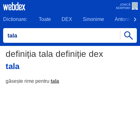
Dictionare:
Toate
DEX
Sinonime
Antonime
definiția tala definiție dex
tala
găsește rime pentru
tala