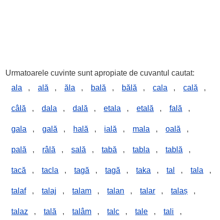
Urmatoarele cuvinte sunt apropiate de cuvantul cautat:
ala
,
ală
,
ăla
,
bală
,
bălă
,
cala
,
cală
,
câlă
,
dala
,
dală
,
etala
,
etală
,
fală
,
gala
,
gală
,
hală
,
ială
,
mala
,
oală
,
pală
,
râlă
,
sală
,
tabă
,
tabla
,
tablă
,
tacă
,
tacla
,
tagă
,
tagă
,
taka
,
tal
,
tala
,
talaf
,
talaj
,
talam
,
talan
,
talar
,
talaș
,
talaz
,
tală
,
talâm
,
talc
,
tale
,
tali
,