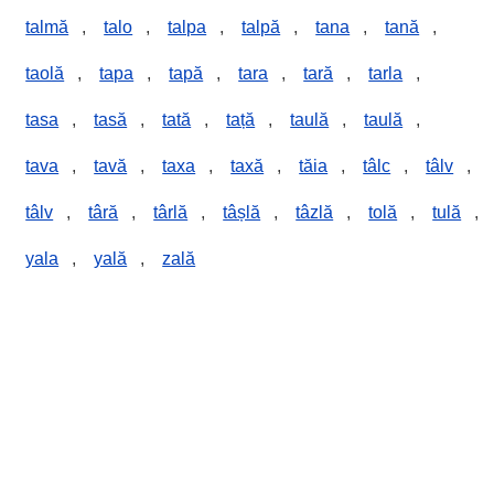
talmă
,
talo
,
talpa
,
talpă
,
tana
,
tană
,
taolă
,
tapa
,
tapă
,
tara
,
tară
,
tarla
,
tasa
,
tasă
,
tată
,
tață
,
taulă
,
taulă
,
tava
,
tavă
,
taxa
,
taxă
,
tăia
,
tâlc
,
tâlv
,
tâlv
,
târă
,
târlă
,
tâșlă
,
tâzlă
,
tolă
,
tulă
,
yala
,
yală
,
zală