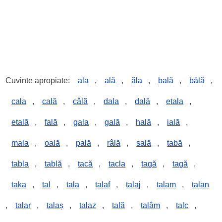
Cuvinte apropiate:
ala
,
ală
,
ăla
,
bală
,
bălă
,
cala
,
cală
,
câlă
,
dala
,
dală
,
etala
,
etală
,
fală
,
gala
,
gală
,
hală
,
ială
,
mala
,
oală
,
pală
,
râlă
,
sală
,
tabă
,
tabla
,
tablă
,
tacă
,
tacla
,
tagă
,
tagă
,
taka
,
tal
,
tala
,
talaf
,
talaj
,
talam
,
talan
,
talar
,
talaș
,
talaz
,
tală
,
talâm
,
talc
,