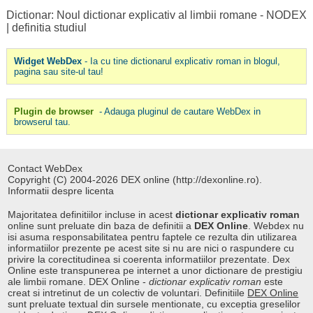
Dictionar: Noul dictionar explicativ al limbii romane - NODEX
|
definitia studiul
Widget WebDex
- Ia cu tine dictionarul explicativ roman in blogul,
pagina sau site-ul tau!
Plugin de browser
- Adauga pluginul de cautare WebDex in
browserul tau.
Contact WebDex
Copyright (C) 2004-2026 DEX online (http://dexonline.ro).
Informatii despre licenta
Majoritatea definitiilor incluse in acest
dictionar explicativ roman
online sunt preluate din baza de definitii a
DEX Online
. Webdex nu
isi asuma responsabilitatea pentru faptele ce rezulta din utilizarea
informatiilor prezente pe acest site si nu are nici o raspundere cu
privire la corectitudinea si coerenta informatiilor prezentate. Dex
Online este transpunerea pe internet a unor dictionare de prestigiu
ale limbii romane. DEX Online -
dictionar explicativ roman
este
creat si intretinut de un colectiv de voluntari. Definitiile
DEX Online
sunt preluate textual din sursele mentionate, cu exceptia greselilor