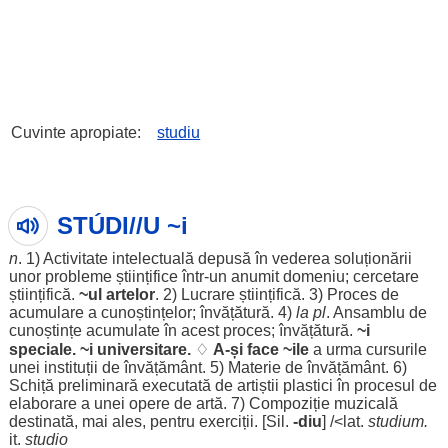
Cuvinte apropiate:
studiu
STÚDI//U ~i
n
. 1)
Activitate
intelectuală
depusă
în
vederea
soluționării
unor
probleme
științifice
într-un
anumit
domeniu
;
cercetare
științifică
.
~ul
artelor
. 2)
Lucrare
științifică
. 3)
Proces
de
acumulare
a
cunoștințelor
;
învățătură
. 4)
la pl
.
Ansamblu
de
cunoștințe
acumulate în acest
proces
;
învățătură
.
~i
speciale
. ~i
universitare
.
♢
A-și
face
~ile
a
urma
cursurile
unei
instituții
de
învățământ
. 5)
Materie
de
învățământ
. 6)
Schiță
preliminară
executată
de
artiștii
plastici
în
procesul
de
elaborare
a unei
opere
de
artă
. 7)
Compoziție
muzicală
destinată, mai
ales
,
pentru
exerciții
. [Sil.
-diu
] /<lat.
studium.
it.
studio