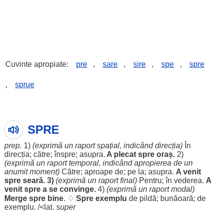
Cuvinte apropiate:
pre
,
sare
,
sire
,
spe
,
spre
,
sprue
SPRE
prep.
1)
(
exprimă
un
raport
spațial
,
indicând
direcția
)
În
direcția
;
către
;
înspre
;
asupra
.
A
plecat
spre
oraș
.
2)
(
exprimă
un
raport
temporal
,
indicând
apropierea de un
anumit
moment
)
Către
;
aproape
de; pe la;
asupra
.
A
venit
spre
seară
. 3)
(
exprimă
un
raport
final
)
Pentru
; în
vederea
.
A
venit
spre a se
convinge
.
4)
(
exprimă
un
raport
modal
)
Merge
spre
bine
. ♢
Spre
exemplu
de
pildă
;
bunăoară
; de
exemplu
. /<lat.
super