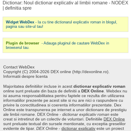
Dictionar: Noul dictionar explicativ al limbii romane - NODEX
|
definitia spre
Widget WebDex
- Ia cu tine dictionarul explicativ roman in blogul,
pagina sau site-ul tau!
Plugin de browser
- Adauga pluginul de cautare WebDex in
browserul tau.
Contact WebDex
Copyright (C) 2004-2026 DEX online (http://dexonline.ro).
Informatii despre licenta
Majoritatea definitiilor incluse in acest
dictionar explicativ roman
online sunt preluate din baza de definitii a
DEX Online
. Webdex nu
isi asuma responsabilitatea pentru faptele ce rezulta din utilizarea
informatiilor prezente pe acest site si nu are nici o raspundere cu
privire la corectitudinea si coerenta informatiilor prezentate. Dex
Online este transpunerea pe internet a unor dictionare de prestigiu
ale limbii romane. DEX Online -
dictionar explicativ roman
este
creat si intretinut de un colectiv de voluntari. Definitiile
DEX Online
sunt preluate textual din sursele mentionate, cu exceptia greselilor
evidente de tipar.
DEX Online
-
dictionar explicativ
este un proiect