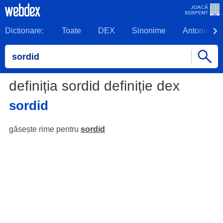
Dictionare:
Toate
DEX
Sinonime
Antonime
definiția sordid definiție dex
sordid
găsește rime pentru
sordid