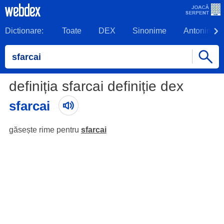
Dictionare:
Toate
DEX
Sinonime
Antonime
definiția sfarcai definiție dex
sfarcai
găsește rime pentru
sfarcai