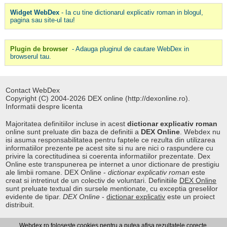
Widget WebDex
- Ia cu tine dictionarul explicativ roman in blogul,
pagina sau site-ul tau!
Plugin de browser
- Adauga pluginul de cautare WebDex in
browserul tau.
Contact WebDex
Copyright (C) 2004-2026 DEX online (http://dexonline.ro).
Informatii despre licenta
Majoritatea definitiilor incluse in acest
dictionar explicativ roman
online sunt preluate din baza de definitii a
DEX Online
. Webdex nu
isi asuma responsabilitatea pentru faptele ce rezulta din utilizarea
informatiilor prezente pe acest site si nu are nici o raspundere cu
privire la corectitudinea si coerenta informatiilor prezentate. Dex
Online este transpunerea pe internet a unor dictionare de prestigiu
ale limbii romane. DEX Online -
dictionar explicativ roman
este
creat si intretinut de un colectiv de voluntari. Definitiile
DEX Online
sunt preluate textual din sursele mentionate, cu exceptia greselilor
evidente de tipar.
DEX Online
-
dictionar explicativ
este un proiect
distribuit.
Webdex.ro foloseste cookies pentru a putea afisa rezultatele corecte.