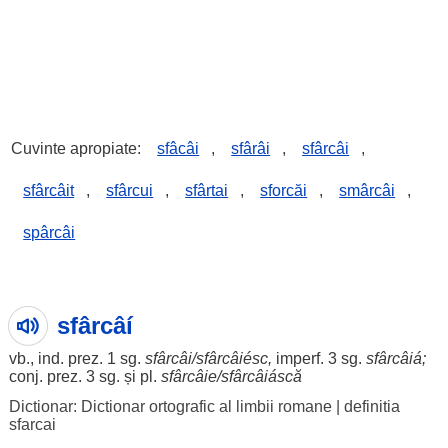
Cuvinte apropiate:
sfâcâi
,
sfârâi
,
sfârcâi
,
sfârcâit
,
sfârcui
,
sfârtai
,
sforcăi
,
smârcâi
,
spârcâi
sfârcâí
vb., ind. prez. 1 sg.
sfârcâi/sfârcâiésc,
imperf. 3 sg.
sfârcâiá
;
conj. prez. 3 sg. și pl.
sfârcâie
/sfârcâiáscă
Dictionar: Dictionar ortografic al limbii romane
|
definitia
sfarcai