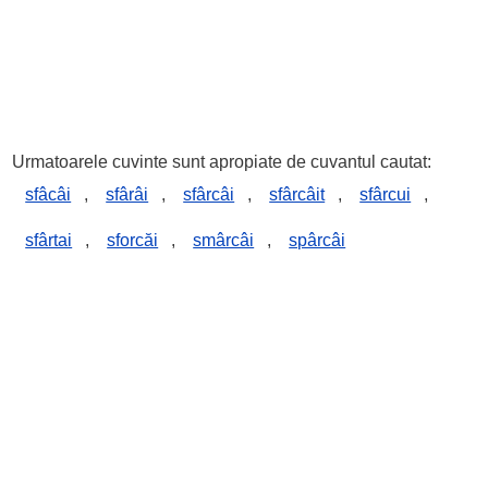
Urmatoarele cuvinte sunt apropiate de cuvantul cautat:
sfâcâi
,
sfârâi
,
sfârcâi
,
sfârcâit
,
sfârcui
,
sfârtai
,
sforcăi
,
smârcâi
,
spârcâi