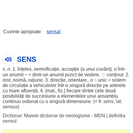
Cuvinte apropiate:
sensal
SENS
s. n.
1. înțeles,
semnificație
,
accepție
(a unui cuvânt). o într-
un anumit ~ = dintr-un anumit
punct
de vedere. ♢
conținut
. 2.
rost, noimă,
rațiune
. 3.
direcție
,
orientare
.. o ~
unic
=
sistem
de
circulație
a
vehiculelor
într-o singură
direcție
pe
arterele
cu mare
afluență
. 4. (
mat
., fiz.) fiecare dintre
cele
două
posibilități
de
succesiune
a
elementelor
unui
ansamblu
continuu
ordonat
cu o singură
dimensiune
. (< fr.
sens
, lat.
sensus
)
Dictionar: Marele dictionar de neologisme - MDN
|
definitia
sensul