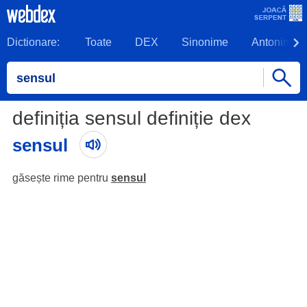
Dictionare:
Toate
DEX
Sinonime
Antonime
definiția sensul definiție dex
sensul
găsește rime pentru
sensul