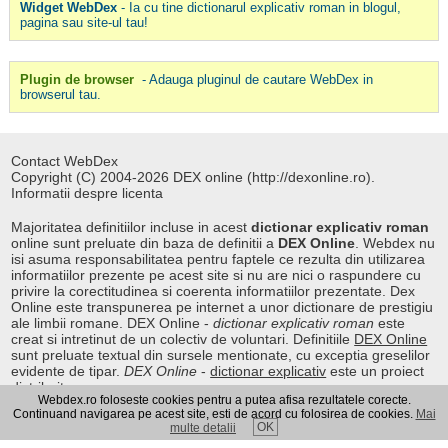
Widget WebDex
- Ia cu tine dictionarul explicativ roman in blogul,
pagina sau site-ul tau!
Plugin de browser
- Adauga pluginul de cautare WebDex in
browserul tau.
Contact WebDex
Copyright (C) 2004-2026 DEX online (http://dexonline.ro).
Informatii despre licenta
Majoritatea definitiilor incluse in acest
dictionar explicativ roman
online sunt preluate din baza de definitii a
DEX Online
. Webdex nu
isi asuma responsabilitatea pentru faptele ce rezulta din utilizarea
informatiilor prezente pe acest site si nu are nici o raspundere cu
privire la corectitudinea si coerenta informatiilor prezentate. Dex
Online este transpunerea pe internet a unor dictionare de prestigiu
ale limbii romane. DEX Online -
dictionar explicativ roman
este
creat si intretinut de un colectiv de voluntari. Definitiile
DEX Online
sunt preluate textual din sursele mentionate, cu exceptia greselilor
evidente de tipar.
DEX Online
-
dictionar explicativ
este un proiect
distribuit.
Webdex.ro foloseste cookies pentru a putea afisa rezultatele corecte.
Continuand navigarea pe acest site, esti de acord cu folosirea de cookies.
Mai
OK
multe detalii
Curs valutar
|
Kurs walut
|
Pret fier vechi