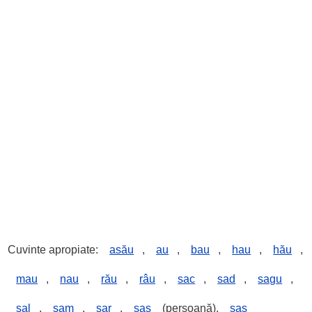
Cuvinte apropiate:
asău
,
au
,
bau
,
hau
,
hău
,
mau
,
nau
,
rău
,
râu
,
sac
,
sad
,
sagu
,
sal
,
sam
,
sar
,
sas
(persoană),
sas