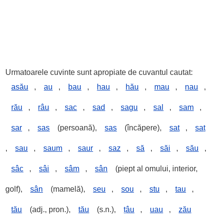
Urmatoarele cuvinte sunt apropiate de cuvantul cautat:
asău
,
au
,
bau
,
hau
,
hău
,
mau
,
nau
,
rău
,
râu
,
sac
,
sad
,
sagu
,
sal
,
sam
,
sar
,
sas
(persoană),
sas
(încăpere),
sat
,
saț
,
sau
,
saum
,
saur
,
saz
,
să
,
săi
,
său
,
sâc
,
sâi
,
sâm
,
sân
(piept al omului, interior,
golf),
sân
(mamelă),
seu
,
sou
,
stu
,
tau
,
tău
(adj., pron.),
tău
(s.n.),
țâu
,
uau
,
zău