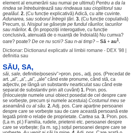
element
al
enumerării
sau
numai
pe
ultimul
)
Pentru
a da la
rindea
se
întrebuințează
sau
rindeaua
sau
cioplitorul
sau
gealăul
.
2.
(Cu
funcție
explicativă
)
Adică
, cu alte
cuvinte
.
Adunarea
, sau
soborul
întregii
țări
.
3.
(Cu
funcție
copulativă
)
Precum
, și.
Nisipul
se
găsește
pe
fundul
râurilor
,
lacurilor
sau
mărilor
.
4.
(În
propoziții
interogative
, cu
funcție
conclusivă
,
atenuată
de o
nuanță
de
îndoială
) Nu
cumva
?
1
oare
?
poate
?
De ce nu
scrii
? Sau n-ai
timp
?
–
Să
+
au
.
Dictionar: Dictionarul explicativ al limbii romane - DEX '98
|
definitia sau
SĂU, SA,
săi
,
sale
,
definitie
/posesiv">pron.
pos
., adj.
pos
. (
Precedat
de
art. „al”, „a”, „ai”, „
ale
”
când
este
pronume
,
când
stă
, ca
adjectiv
, pe
lângă
un
substantiv
nearticulat
sau
când
este
separat
de
substantiv
prin
alt
cuvânt
)
1.
Pron.
pos
.
(
Înlocuiește
numele
unui
obiect
posedat
de cel
despre
care
se
vorbește
,
precum
și
numele
acestuia
)
Costumul
meu
se
aseamănă
cu al său.
2.
Adj.
pos
. Care
aparține
persoanei
despre
care se
vorbește
sau de care această
persoană
este
legată
printr-o
relație
de
proprietate
.
Cartea
sa.
3.
Pron.
pos
.
(La m. pl.)
Familia
,
rudele
,
prietenii
etc.
persoanei
despre
care se
vorbește
; (la m. sg.)
soțul
persoanei
despre
care se
vorbește
.
Au
venit
ai
săi
la
mine
.
4.
Adj.
pos
. Care
arată
o