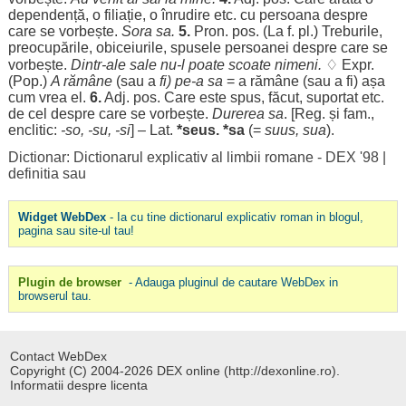
dependență
, o
filiație
, o
înrudire
etc. cu
persoana
despre
care se
vorbește
.
Sora
sa.
5.
Pron.
pos
. (La f. pl.)
Treburile
,
preocupările
,
obiceiurile
,
spusele
persoanei
despre
care se
vorbește
.
Dintr-
ale
sale
nu-l
poate
scoate
nimeni
.
♢ Expr.
(Pop.)
A
rămâne
(sau a
fi) pe-a sa
= a
rămâne
(sau a fi)
așa
cum
vrea
el.
6.
Adj.
pos
. Care este
spus
,
făcut
,
suportat
etc.
de cel
despre
care se
vorbește
.
Durerea
sa
. [Reg. și fam.,
enclitic:
-
so
, -
su
, -si
] – Lat.
*seus. *sa
(=
suus, sua
).
Dictionar: Dictionarul explicativ al limbii romane - DEX '98
|
definitia sau
Widget WebDex
- Ia cu tine dictionarul explicativ roman in blogul,
pagina sau site-ul tau!
Plugin de browser
- Adauga pluginul de cautare WebDex in
browserul tau.
Contact WebDex
Copyright (C) 2004-2026 DEX online (http://dexonline.ro).
Informatii despre licenta