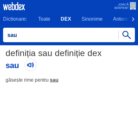
Dictionare:
Toate
DEX
Sinonime
Antonime
definiția sau definiție dex
sau
găsește rime pentru
sau