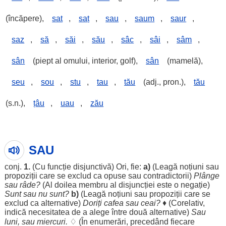
(încăpere),
sat
,
saț
,
sau
,
saum
,
saur
,
saz
,
să
,
săi
,
său
,
sâc
,
sâi
,
sâm
,
sân
(piept al omului, interior, golf),
sân
(mamelă),
seu
,
sou
,
stu
,
tau
,
tău
(adj., pron.),
tău
(s.n.),
țâu
,
uau
,
zău
SAU
conj.
1.
(Cu
funcție
disjunctivă
) Ori, fie:
a)
(
Leagă
noțiuni
sau
propoziții
care se
exclud
ca
opuse
sau
contradictorii
)
Plânge
sau
râde
?
(Al
doilea
membru
al
disjuncției
este o
negație
)
Sunt
sau nu
sunt
?
b)
(
Leagă
noțiuni
sau
propoziții
care se
exclud
ca
alternative
)
Doriți
cafea
sau
ceai
?
♦ (
Corelativ
,
indică
necesitatea
de a
alege
între
două
alternative
)
Sau
luni
, sau
miercuri
.
♢ (În
enumerări
,
precedând
fiecare