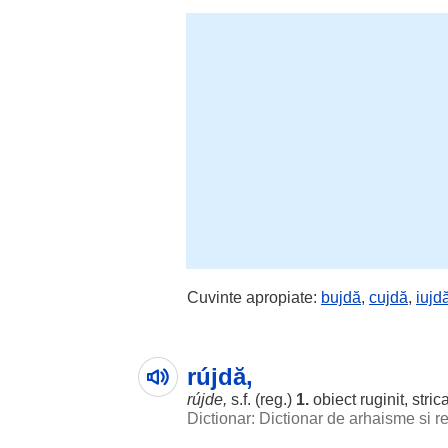
Cuvinte apropiate:
bujdă
,
cujdă
,
iujd
rújdă,
rújde,
s.f. (reg.)
1.
obiect ruginit,
strica
Dictionar: Dictionar de arhaisme si 