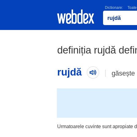
Dictionare:
Toate
definiția rujdă defi
rujdă
găsește 
Urmatoarele cuvinte sunt apropiate d