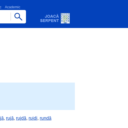
c
Academic
jă
,
rujă
,
rujdă
,
rujdi
,
rundă