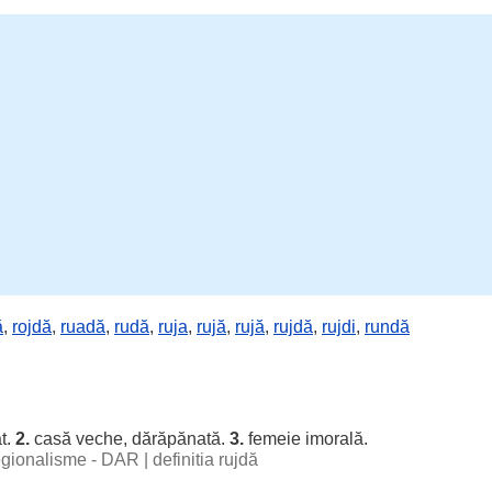
ă
,
rojdă
,
ruadă
,
rudă
,
ruja
,
rujă
,
rujă
,
rujdă
,
rujdi
,
rundă
t
.
2.
casă veche, dărăpănată.
3.
femeie imorală.
regionalisme - DAR
|
definitia rujdă