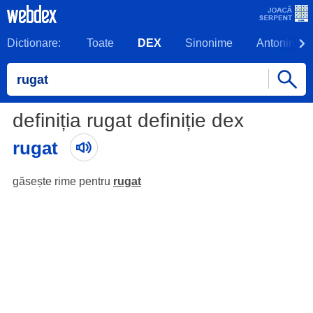
Dictionare:
Toate
DEX
Sinonime
Antonime
definiția rugat definiție dex
rugat
găsește rime pentru
rugat