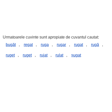
Urmatoarele cuvinte sunt apropiate de cuvantul cautat:
bugăt
,
regat
,
ruga
,
rugar
,
rugat
,
rugă
,
ruget
,
ruget
,
rujat
,
rulat
,
șugat