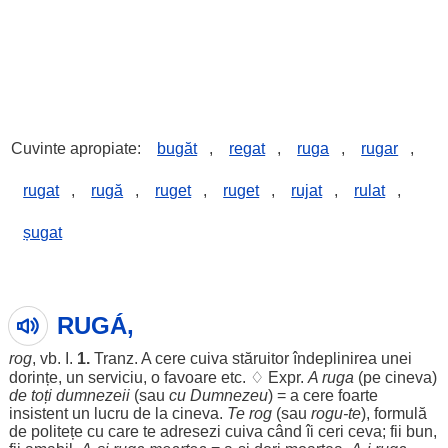
Cuvinte apropiate:
bugăt
,
regat
,
ruga
,
rugar
,
rugat
,
rugă
,
ruget
,
ruget
,
rujat
,
rulat
,
șugat
RUGÁ,
rog
, vb. I.
1.
Tranz. A
cere
cuiva
stăruitor
îndeplinirea
unei
dorințe
, un
serviciu
, o
favoare
etc. ♢ Expr.
A
ruga
(pe cineva)
de toți
dumnezeii
(sau
cu
Dumnezeu
) = a
cere
foarte
insistent
un
lucru
de la cineva.
Te
rog
(sau
rogu-te
),
formulă
de
politețe
cu care te
adresezi
cuiva
când
îi
ceri
ceva;
fii
bun
,