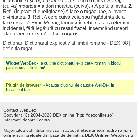
fii
amabil
.
A-și
ruga
moartea
= a-și
dori
moartea
.
A-i
ruga
(cuiva)
moartea
= a
dori
moartea
(cuiva). ♦ A
pofti
, a
invita
.
2.
Refl. (În
practicile
religioase
) A
face
o
rugăciune
, a
invoca
divinitatea
.
3.
Refl. A
cere
cuiva
voia
sau
îngăduința
de a
face
ceva. ♢ Expr.
Mă
rog
,
formulă
întrebuințată
ca
element
incidental
,
fără
legătură
cu
restul
frazei
,
însemnând
uneori
„
dacă
vrei
,
cum
vrei
”. – Lat.
rogare
.
Dictionar: Dictionarul explicativ al limbii romane - DEX '98
|
definitia rugat
Widget WebDex
- Ia cu tine dictionarul explicativ roman in blogul,
pagina sau site-ul tau!
Plugin de browser
- Adauga pluginul de cautare WebDex in
browserul tau.
Contact WebDex
Copyright (C) 2004-2026 DEX online (http://dexonline.ro).
Informatii despre licenta
Majoritatea definitiilor incluse in acest
dictionar explicativ roman
online sunt preluate din baza de definitii a
DEX Online
. Webdex nu