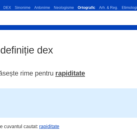
DEX
Sinonime
Antonime
Neologisme
Ortografic
Arh. & Reg.
Etimolog
 definiție dex
ăsește rime pentru
rapiditate
e cuvantul cautat:
rapiditate