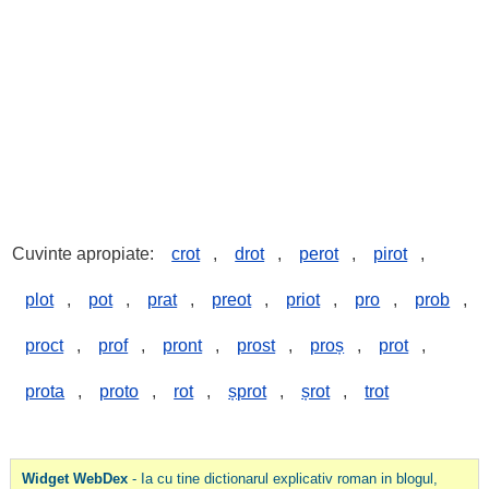
Cuvinte apropiate:
crot
,
drot
,
perot
,
pirot
,
plot
,
pot
,
prat
,
preot
,
priot
,
pro
,
prob
,
proct
,
prof
,
pront
,
prost
,
proș
,
prot
,
prota
,
proto
,
rot
,
șprot
,
șrot
,
trot
Widget WebDex
- Ia cu tine dictionarul explicativ roman in blogul,