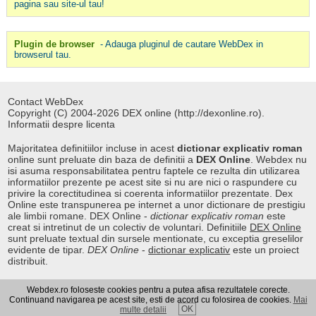
pagina sau site-ul tau!
Plugin de browser
- Adauga pluginul de cautare WebDex in
browserul tau.
Contact WebDex
Copyright (C) 2004-2026 DEX online (http://dexonline.ro).
Informatii despre licenta
Majoritatea definitiilor incluse in acest
dictionar explicativ roman
online sunt preluate din baza de definitii a
DEX Online
. Webdex nu
isi asuma responsabilitatea pentru faptele ce rezulta din utilizarea
informatiilor prezente pe acest site si nu are nici o raspundere cu
privire la corectitudinea si coerenta informatiilor prezentate. Dex
Online este transpunerea pe internet a unor dictionare de prestigiu
ale limbii romane. DEX Online -
dictionar explicativ roman
este
creat si intretinut de un colectiv de voluntari. Definitiile
DEX Online
sunt preluate textual din sursele mentionate, cu exceptia greselilor
evidente de tipar.
DEX Online
-
dictionar explicativ
este un proiect
distribuit.
Webdex.ro foloseste cookies pentru a putea afisa rezultatele corecte.
Curs valutar
|
Kurs walut
|
Pret fier vechi
Continuand navigarea pe acest site, esti de acord cu folosirea de cookies.
Mai
OK
multe detalii