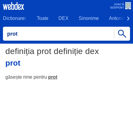
Dictionare:
Toate
DEX
Sinonime
Antonime
definiția prot definiție dex
prot
găsește rime pentru
prot