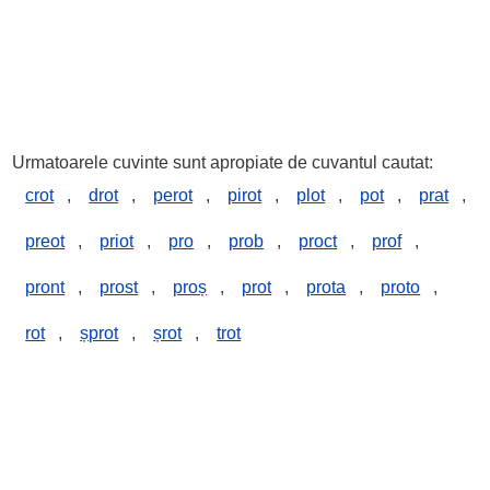
Urmatoarele cuvinte sunt apropiate de cuvantul cautat:
crot
,
drot
,
perot
,
pirot
,
plot
,
pot
,
prat
,
preot
,
priot
,
pro
,
prob
,
proct
,
prof
,
pront
,
prost
,
proș
,
prot
,
prota
,
proto
,
rot
,
șprot
,
șrot
,
trot