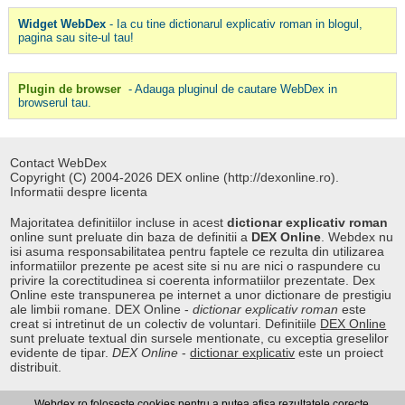
Widget WebDex
- Ia cu tine dictionarul explicativ roman in blogul,
pagina sau site-ul tau!
Plugin de browser
- Adauga pluginul de cautare WebDex in
browserul tau.
Contact WebDex
Copyright (C) 2004-2026 DEX online (http://dexonline.ro).
Informatii despre licenta
Majoritatea definitiilor incluse in acest
dictionar explicativ roman
online sunt preluate din baza de definitii a
DEX Online
. Webdex nu
isi asuma responsabilitatea pentru faptele ce rezulta din utilizarea
informatiilor prezente pe acest site si nu are nici o raspundere cu
privire la corectitudinea si coerenta informatiilor prezentate. Dex
Online este transpunerea pe internet a unor dictionare de prestigiu
ale limbii romane. DEX Online -
dictionar explicativ roman
este
creat si intretinut de un colectiv de voluntari. Definitiile
DEX Online
sunt preluate textual din sursele mentionate, cu exceptia greselilor
evidente de tipar.
DEX Online
-
dictionar explicativ
este un proiect
distribuit.
Webdex.ro foloseste cookies pentru a putea afisa rezultatele corecte.