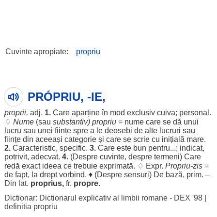
Cuvinte apropiate:
propriu
PRÓPRIU, -IE,
proprii
,
adj.
1.
Care
aparține
în
mod
exclusiv
cuiva;
personal
.
♢
Nume
(sau
substantiv
) propriu
=
nume
care se dă unui
lucru
sau unei
ființe
spre
a
le
deosebi
de alte
lucruri
sau
ființe
din aceeași
categorie
și care se
scrie
cu
inițială
mare
.
2.
Caracteristic
,
specific
.
3.
Care este
bun
pentru
...;
indicat
,
potrivit
,
adecvat
.
4.
(
Despre
cuvinte
,
despre
termeni
) Care
redă
exact
ideea
ce
trebuie
exprimată
. ♢ Expr.
Propriu-
zis
=
de
fapt
, la
drept
vorbind
. ♦ (
Despre
sensuri
) De
bază
,
prim
. –
Din lat.
proprius,
fr.
propre.
Dictionar: Dictionarul explicativ al limbii romane - DEX '98
|
definitia propriu