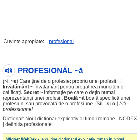
Cuvinte apropiate:
profesional
PROFESIONÁL ~ă
(
~i
,
~e
) Care ține de o profesie;
propriu
unei profesii. ♢
Învățământ
~
învățământ
pentru
pregătirea
muncitorilor
calificați
.
Secret
~
informație
pe care o
dețin
numai
reprezentanții
unei profesii.
Boală
~
ă
boală
specifică
unei
profesiuni
sau provocată de o
profesiune
. [Sil.
-si-o-
] /<fr.
professionnel
Dictionar: Noul dictionar explicativ al limbii romane - NODEX
|
definitia profesionale
Widget WebDex
- Ia cu tine dictionarul explicativ roman in blogul,