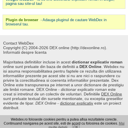
pagina sau site-ul tau!
Plugin de browser
- Adauga pluginul de cautare WebDex in
browserul tau.
Contact WebDex
Copyright (C) 2004-2026 DEX online (http://dexonline.ro).
Informatii despre licenta
Majoritatea definitiilor incluse in acest
dictionar explicativ roman
online sunt preluate din baza de definitii a
DEX Online
. Webdex nu
isi asuma responsabilitatea pentru faptele ce rezulta din utilizarea
informatiilor prezente pe acest site si nu are nici o raspundere cu
privire la corectitudinea si coerenta informatiilor prezentate. Dex
Online este transpunerea pe internet a unor dictionare de prestigiu
ale limbii romane. DEX Online -
dictionar explicativ roman
este
creat si intretinut de un colectiv de voluntari. Definitiile
DEX Online
sunt preluate textual din sursele mentionate, cu exceptia greselilor
evidente de tipar.
DEX Online
-
dictionar explicativ
este un proiect
distribuit.
Webdex.ro foloseste cookies pentru a putea afisa rezultatele corecte.
Curs valutar
|
Kurs walut
|
Pret fier vechi
Continuand navigarea pe acest site, esti de acord cu folosirea de cookies.
Mai
OK
multe detalii