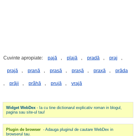
Cuvinte apropiate:
pajă
,
plajă
,
pradă
,
praj
,
prajă
,
prană
,
prasă
,
prașă
,
praxă
,
prăda
,
prăji
,
prâhă
,
prujă
,
vrajă
Widget WebDex
- Ia cu tine dictionarul explicativ roman in blogul,
pagina sau site-ul tau!
Plugin de browser
- Adauga pluginul de cautare WebDex in
browserul tau.