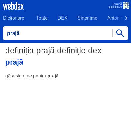
Dictionare:
Toate
DEX
Sinonime
Antonime
definiția prajă definiție dex
prajă
găsește rime pentru
prajă