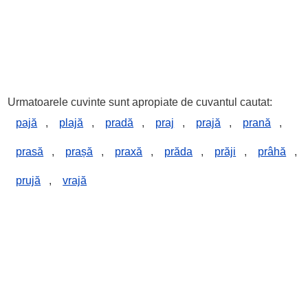
Urmatoarele cuvinte sunt apropiate de cuvantul cautat:
pajă
,
plajă
,
pradă
,
praj
,
prajă
,
prană
,
prasă
,
prașă
,
praxă
,
prăda
,
prăji
,
prâhă
,
prujă
,
vrajă