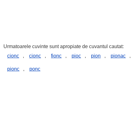
Urmatoarele cuvinte sunt apropiate de cuvantul cautat:
cionc
,
cionc
,
fionc
,
pioc
,
pion
,
pionac
,
pionc
,
ponc