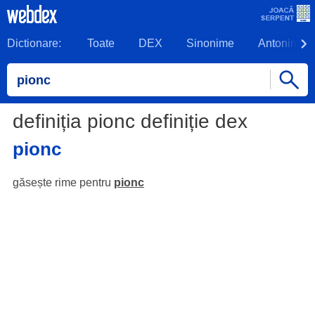
Dictionare:
Toate
DEX
Sinonime
Antonime
definiția pionc definiție dex
pionc
găsește rime pentru
pionc