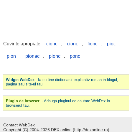
Cuvinte apropiate:
cionc
,
cionc
,
fionc
,
pioc
,
pion
,
pionac
,
pionc
,
ponc
Widget WebDex
- Ia cu tine dictionarul explicativ roman in blogul,
pagina sau site-ul tau!
Plugin de browser
- Adauga pluginul de cautare WebDex in
browserul tau.
Contact WebDex
Copyright (C) 2004-2026 DEX online (http://dexonline.ro).