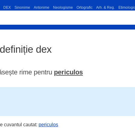
DEX
Sinonime
Antonime
Neologisme
Ortografic
Arh. & Reg.
Etimologi
 definiție dex
ăsește rime pentru
periculos
e cuvantul cautat:
periculos