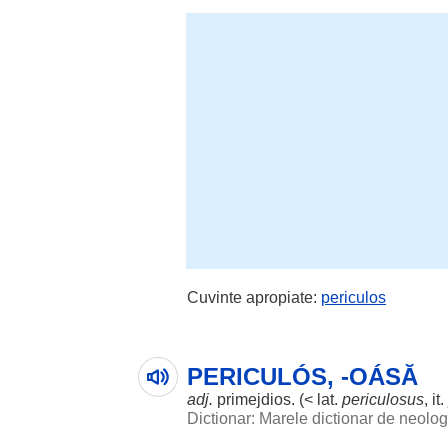
Cuvinte apropiate:
periculos
PERICULÓS, -OÁSĂ
adj.
primejdios. (< lat.
periculosus
, it.
Dictionar: Marele dictionar de neol