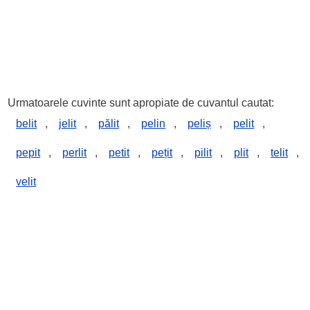
Urmatoarele cuvinte sunt apropiate de cuvantul cautat:
belit
,
jelit
,
pălit
,
pelin
,
peliș
,
pelit
,
pepit
,
perlit
,
petit
,
pețit
,
pilit
,
plit
,
telit
,
velit