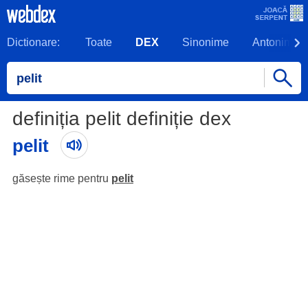
Dictionare:
Toate
DEX
Sinonime
Antonime
definiția pelit definiție dex
pelit
găsește rime pentru
pelit