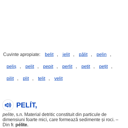
Cuvinte apropiate:
belit
,
jelit
,
pălit
,
pelin
,
peliș
,
pelit
,
pepit
,
perlit
,
petit
,
pețit
,
pilit
,
plit
,
telit
,
velit
PELÍT,
pelite
, s.n.
Material
detritic
constituit
din
particule
de
dimensiuni
foarte
mici
, care
formează
sedimente
și
roci
. –
Din fr.
pélite
.