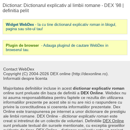
Dictionar: Dictionarul explicativ al limbii romane - DEX '98
|
definitia pelit
Widget WebDex
- Ia cu tine dictionarul explicativ roman in blogul,
pagina sau site-ul tau!
Plugin de browser
- Adauga pluginul de cautare WebDex in
browserul tau.
Contact WebDex
Copyright (C) 2004-2026 DEX online (http://dexonline.ro).
Informatii despre licenta
Majoritatea definitiilor incluse in acest
dictionar explicativ roman
online sunt preluate din baza de definitii a
DEX Online
. Webdex nu
isi asuma responsabilitatea pentru faptele ce rezulta din utilizarea
informatiilor prezente pe acest site si nu are nici o raspundere cu
privire la corectitudinea si coerenta informatiilor prezentate. Dex
Online este transpunerea pe internet a unor dictionare de prestigiu
ale limbii romane. DEX Online -
dictionar explicativ roman
este
creat si intretinut de un colectiv de voluntari. Definitiile
DEX Online
sunt preluate textual din sursele mentionate, cu exceptia greselilor