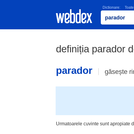
Dictionare:
Toate
definiția parador d
parador
găsește r
Urmatoarele cuvinte sunt apropiate d