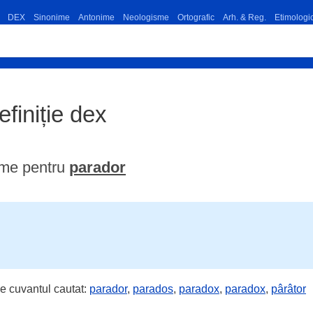
DEX
Sinonime
Antonime
Neologisme
Ortografic
Arh. & Reg.
Etimologi
efiniție dex
ime pentru
parador
e cuvantul cautat:
parador
,
parados
,
paradox
,
paradox
,
pârâtor