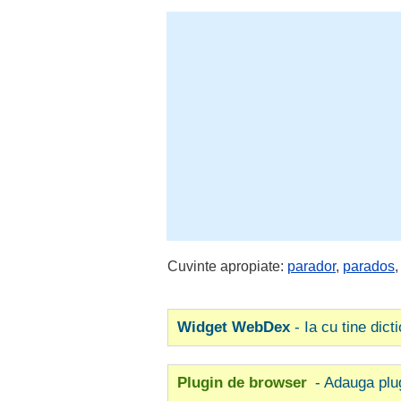
Cuvinte apropiate:
parador
,
parados
Widget WebDex
- Ia cu tine dict
Plugin de browser
- Adauga plu