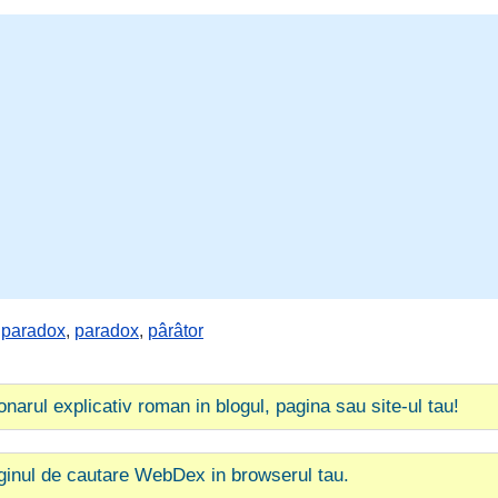
,
paradox
,
paradox
,
pârâtor
ionarul explicativ roman in blogul, pagina sau site-ul tau!
ginul de cautare WebDex in browserul tau.